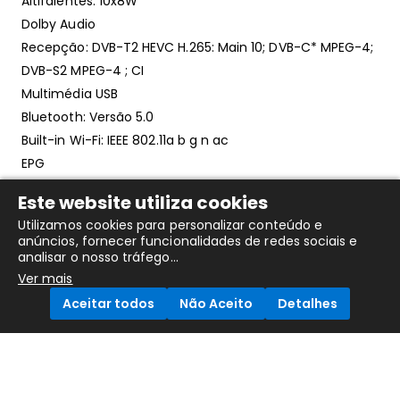
Altifalentes: 10x8W
Dolby Audio
Recepção: DVB-T2 HEVC H.265: Main 10; DVB-C* MPEG-4;
DVB-S2 MPEG-4 ; CI
Multimédia USB
Bluetooth: Versão 5.0
Built-in Wi-Fi: IEEE 802.11a b g n ac
EPG
Legendas
Este website utiliza cookies
Lista canais favoritos
Utilizamos cookies para personalizar conteúdo e
Teletexto
anúncios, fornecer funcionalidades de redes sociais e
Editor de canais
analisar o nosso tráfego...
Ver mais
Controlo parental
Sat: DiSEqC 1.0: DiSEqC 1.2
Aceitar todos
Não Aceito
Detalhes
Sat CR
Demo mode
Compare Products
HbbTV V2.0.1 V2.0.1
Fast Scan Version 8.4