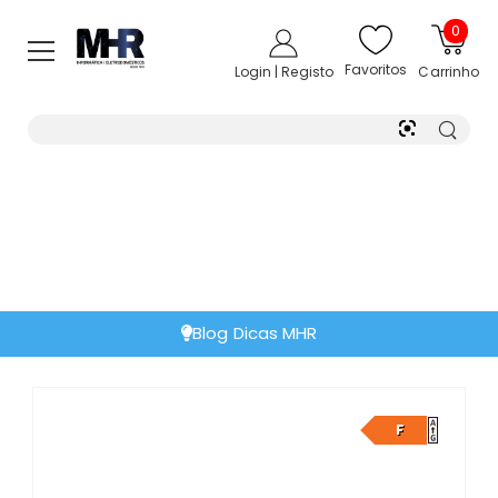
0
Favoritos
Login | Registo
Carrinho
Blog Dicas MHR
F