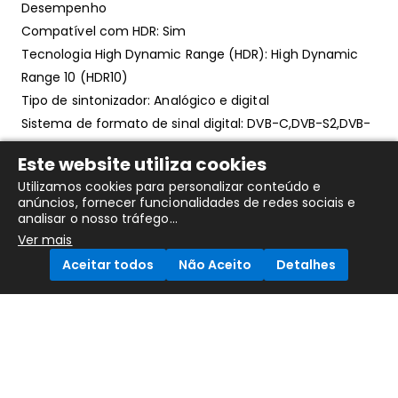
Desempenho
Compatível com HDR: Sim
Tecnologia High Dynamic Range (HDR): High Dynamic
Range 10 (HDR10)
Tipo de sintonizador: Analógico e digital
Sistema de formato de sinal digital: DVB-C,DVB-S2,DVB-
T2
Este website utiliza cookies
Smart TV: Sim
Utilizamos cookies para personalizar conteúdo e
Guia de Programação Electrónico: Sim
anúncios, fornecer funcionalidades de redes sociais e
Procura de canais automática: Sim
analisar o nosso tráfego...
Hybrid Broadcast Broadband TV (HbbTV): Sim
Ver mais
ConnectShare (HDD): Sim
Aceitar todos
Não Aceito
Detalhes
ConnectShare (USB): Sim
Funcionalidade de teletexto: Sim
Compare Products
Conectividade
Quantidade de portas HDMI: 2