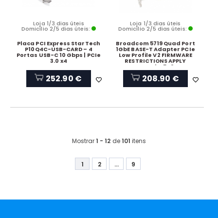
Loja 1/3 dias úteis
Loja 1/3 dias úteis
Domicílio 2/5 dias úteis:
Domicílio 2/5 dias úteis:
Placa PCI Express StarTech
Broadcom 5719 Quad Port
P10Q4C-USB-CARD – 4
1GbE BASE-T Adapter PCIe
Portas USB-C 10 Gbps | PCIe
Low Profile V2 FIRMWARE
3.0 x4
RESTRICTIONS APPLY
Customer Kit , 540-BDRL
252.90 €
208.90 €
Mostrar
1 - 12
de
101
itens
1
2
...
9