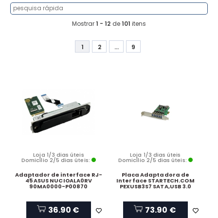
Mostrar
1 - 12
de
101
itens
1
2
...
9
Loja 1/3 dias úteis
Loja 1/3 dias úteis
Domicílio 2/5 dias úteis:
Domicílio 2/5 dias úteis:
Adaptador de interface RJ-
Placa Adaptadora de
45 ASUS NUCIOALA0RV
Interface STARTECH.COM
90MA0000-P00870
PEXUSB3S7 SATA,USB 3.0
36.90 €
73.90 €