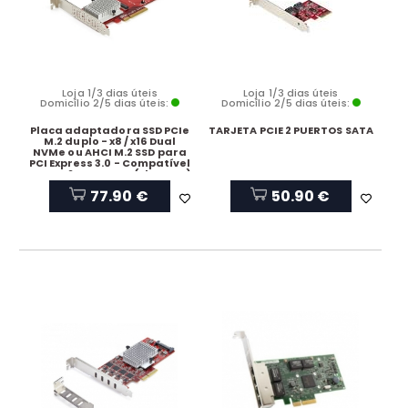
Loja 1/3 dias úteis
Loja 1/3 dias úteis
Domicílio 2/5 dias úteis:
Domicílio 2/5 dias úteis:
Placa adaptadora SSD PCIe
TARJETA PCIE 2 PUERTOS SATA
M.2 duplo - x8 / x16 Dual
NVMe ou AHCI M.2 SSD para
PCI Express 3.0 - Compatível
com M.2 NGFF PCIe (chave M)
- Suporta 2242, 2260, 2280 -
77.90 €
50.90 €
JBOD - Mac e PC - TAA