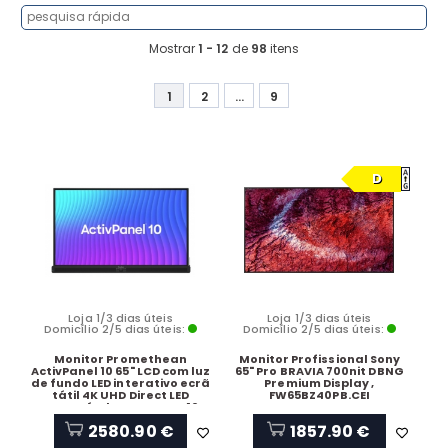
Mostrar
1 - 12
de
98
itens
1
2
...
9
D
Loja 1/3 dias úteis
Loja 1/3 dias úteis
Domicílio 2/5 dias úteis:
Domicílio 2/5 dias úteis:
Monitor Promethean
Monitor Profissional Sony
ActivPanel 10 65" LCD com luz
65" Pro BRAVIA 700nit DBNG
de fundo LED interativo ecrã
Premium Display ,
tátil 4K UHD Direct LED
FW65BZ40PB.CEI
Compatível com TAA, AP10-
A65-EU-1
2580.90 €
1857.90 €