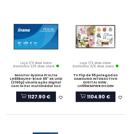
Loja 1/3 dias úteis
Loja 1/3 dias úteis
Domicílio 2/5 dias úteis:
Domicílio 2/5 dias úteis:
Monitor iiyama ProLite
TV Flip de 55 polegadas
LH6564UHS-B1AG 65" 4K UHD
SAMSUNG INTERACTIVO
(2160p) sinalização digital
DIGITAL NEW ,
com leitor multimédia SoC
LH55WMFWBGCXEN
incorporado
1127.90 €
1104.90 €