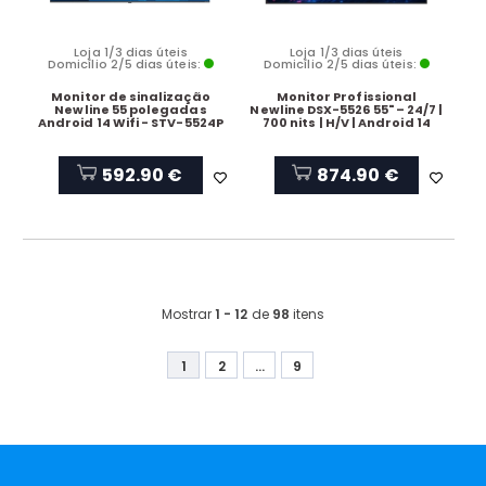
Loja 1/3 dias úteis
Loja 1/3 dias úteis
Domicílio 2/5 dias úteis:
Domicílio 2/5 dias úteis:
Monitor de sinalização
Monitor Profissional
Newline 55 polegadas
Newline DSX-5526 55" – 24/7 |
Android 14 Wifi - STV-5524P
700 nits | H/V | Android 14
592.90 €
874.90 €
Mostrar
1 - 12
de
98
itens
1
2
...
9