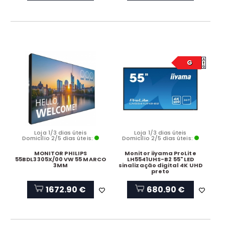
G
Loja 1/3 dias úteis
Loja 1/3 dias úteis
Domicílio 2/5 dias úteis:
Domicílio 2/5 dias úteis:
MONITOR PHILIPS
Monitor iiyama ProLite
55BDL3305X/00 VW 55 MARCO
LH5541UHS-B2 55" LED
3MM
sinalização digital 4K UHD
preto
1672.90 €
680.90 €