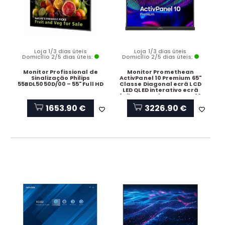
Loja 1/3 dias úteis
Loja 1/3 dias úteis
Domicílio 2/5 dias úteis:
Domicílio 2/5 dias úteis:
Monitor Profissional de
Monitor Promethean
Sinalização Philips
ActivPanel 10 Premium 65"
55BDL5050D/00 – 55" Full HD
Classe Diagonal ecrã LCD
LED QLED interativo ecrã
tátil 4K UHD Direct LED, AP10-
B65-EU-1
1653.90 €
3226.90 €