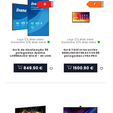
G
F
Loja 1/3 dias úteis
Loja 1/3 dias úteis
Domicílio 2/5 dias úteis:
Domicílio 2/5 dias úteis:
Ecrã de Sinalização 55
Ecrã Tátil Interactivo
polegadas iiyama
NEWLINE INTERACTIVE 65
LH5564UHS-B1AG - 4K UHD
polegadas LYRA PRO
849.90 €
1500.90 €