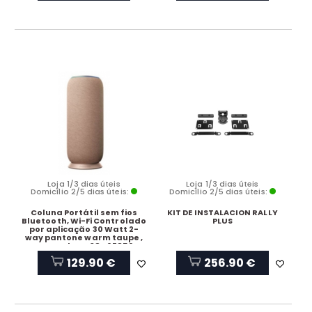
with Bass reflex - white
Loja 1/3 dias úteis
Loja 1/3 dias úteis
Domicílio 2/5 dias úteis:
Domicílio 2/5 dias úteis:
Coluna Portátil sem fios
KIT DE INSTALACION RALLY
Bluetooth, Wi-Fi Controlado
PLUS
por aplicação 30 Watt 2-
way pantone warm taupe ,
Motorola PG38C07850
129.90 €
256.90 €