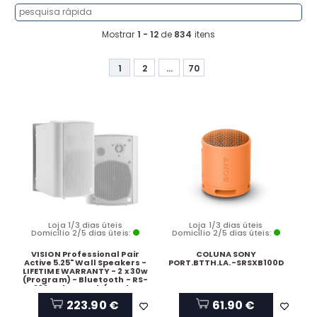
Mostrar
1 - 12
de
834
itens
1
2
...
70
Loja 1/3 dias úteis
Loja 1/3 dias úteis
Domicílio 2/5 dias úteis:
Domicílio 2/5 dias úteis:
VISION Professional Pair
COLUNA SONY
Active 5.25" Wall Speakers -
PORT.BTTH.LA.-SRSXB100D
LIFETIME WARRANTY - 2 x 30w
(Program) - Bluetooth - RS-
232 - Bluetooth (can be
disabled), minijack and 2-
223.90 €
61.90 €
phono inputs (summed) - C
brackets included - 2-way