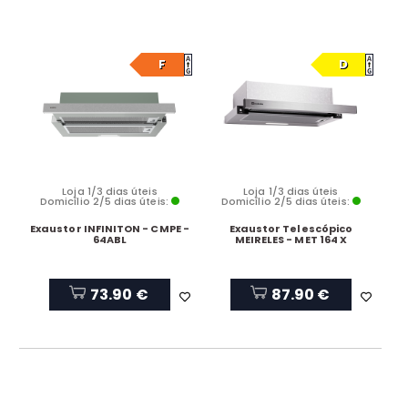
F
D
Loja 1/3 dias úteis
Loja 1/3 dias úteis
Domicílio 2/5 dias úteis:
Domicílio 2/5 dias úteis:
Exaustor INFINITON - CMPE -
Exaustor Telescópico
64ABL
MEIRELES - MET 164 X
73.90 €
87.90 €