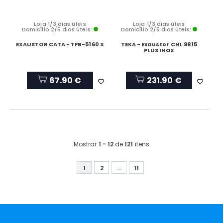
Loja 1/3 dias úteis
Loja 1/3 dias úteis
Domicílio 2/5 dias úteis:
Domicílio 2/5 dias úteis:
EXAUSTOR CATA - TFB-5160 X
TEKA - Exaustor CNL 9815
PLUS INOX
67.90 €
231.90 €
Mostrar
1 - 12
de
121
itens
1
2
...
11