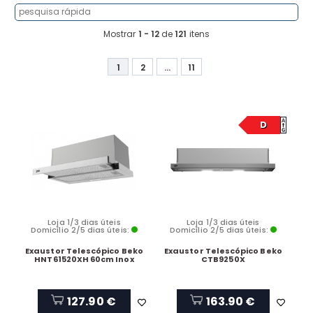
Mostrar
1 - 12
de
121
itens
1
2
...
11
D
Loja 1/3 dias úteis
Loja 1/3 dias úteis
Domicílio 2/5 dias úteis:
Domicílio 2/5 dias úteis:
Exaustor Telescópico Beko
Exaustor Telescópico Beko
HNT61520XH 60cm Inox
CTB9250X
127.90 €
163.90 €