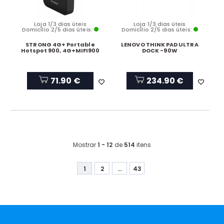
Loja 1/3 dias úteis
Loja 1/3 dias úteis
Domicílio 2/5 dias úteis:
Domicílio 2/5 dias úteis:
STRONG 4G+ Portable
LENOVO THINK PAD ULTRA
Hotspot 900, 4G+MIFI900
DOCK -90W
71.90 €
234.90 €
Mostrar
1 - 12
de
514
itens
1
2
...
43