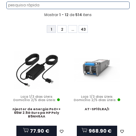
Mostrar
1 - 12
de
514
itens
1
2
...
43
Loja 1/3 dias úteis
Loja 1/3 dias úteis
Domicílio 2/5 dias úteis:
Domicílio 2/5 dias úteis:
njector de energia PoE++
AT-SP10LRA/I
65W 2.5G Europa HP Poly
B5NH6AA
77.90 €
968.90 €