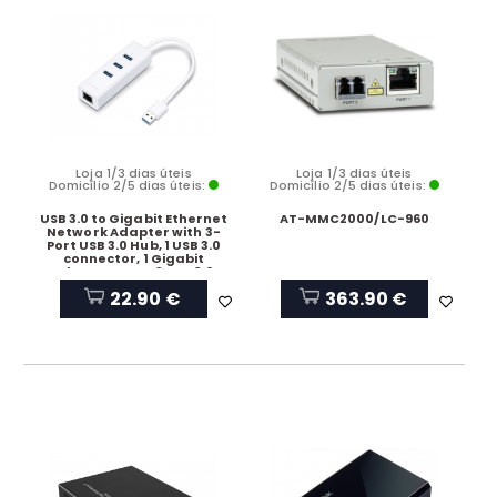
Loja 1/3 dias úteis
Loja 1/3 dias úteis
Domicílio 2/5 dias úteis:
Domicílio 2/5 dias úteis:
USB 3.0 to Gigabit Ethernet
AT-MMC2000/LC-960
Network Adapter with 3-
Port USB 3.0 Hub, 1 USB 3.0
connector, 1 Gigabit
Ethernet port, 3 USB 3.0
ports, 2 in 1 USB adapter
22.90 €
363.90 €
that adds 3 additional USB
3.0 ports and Gigabit
Ethernet network
connectivity to your devices