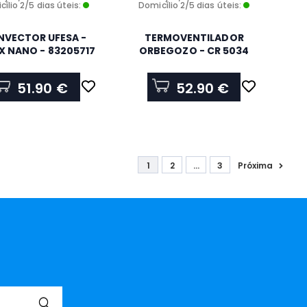
ílio 2/5 dias úteis:
Domicílio 2/5 dias úteis:
VECTOR UFESA -
TERMOVENTILADOR
X NANO - 83205717
ORBEGOZO - CR 5034
51.90 €
52.90 €
1
2
...
3
Próxima