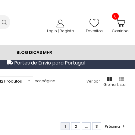
0
Favoritos
Login | Registo
Carrinho
BLOG DICAS MHR
Portes de Envio para Portugal
12 Produtos
por página
Ver por:
Grelha
Lista
1
2
...
3
Próxima