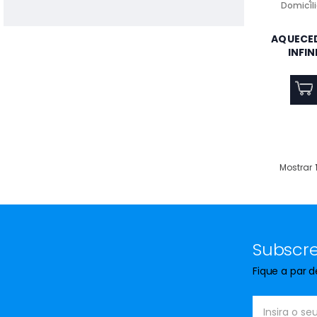
Domicíli
EXTRATOR WC CATA - UC-10
HYGRO
AQUECE
INFI
MAQUINA LAVAR ROUPA
HISENSE WF3S1043BW3
10,5KG 1400R CLASSE A
Mostrar
Pasta Térmica NOX
NXTHERMALITE de Alto
Desempenho 12,8 W/m·K 4g
para CPU/GPU ,
NXTHERMALITE
Subscre
MÁQUINA DE LAVAR ROUPA
TEKA WMK 71240 WH 12KG
Fique a par 
1400RPM