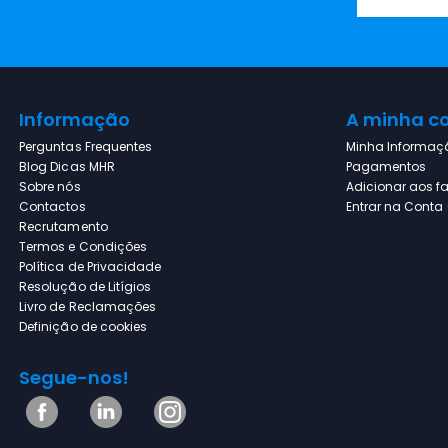
RATO USB 1600 DPI NILOX
MOUSB1002
Informação
A minha c
Perguntas Frequentes
Minha Informaç
TEKA - Exaustor CNL 6415
Blog Dicas MHR
Pagamentos
PLUS INOX
Sobre nós
Adicionar aos fa
Contactos
Entrar na Conta (
Recrutamento
Termos e Condições
Máquina Lavar Roupa Beko
Política de Privacidade
BM3WFSU41041W 10Kg
Resolução de Litígios
1400RPM Classe A
Livro de Reclamações
Definição de cookies
Segue-nos!
MICRO-ONDAS DE ENCASTRE
TEKA ML820FIBK 20LT