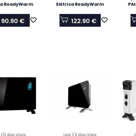
ica ReadyWarm
Elétrica ReadyWarm
PAI
Curved Flames
2650 Curved Flames
5366
Connected 5814
90.90 €
122.90 €
 1/3 dias úteis
Loja 1/3 dias úteis