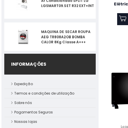
Elétr
AEG TR808A2OB BOMBA
CALOR 8Kg Classe A+++
2600 
Termoacumulador Teka
EWH 80 VE-D Vertical 80L
79.1x45x45 Classe B
INFORMAÇÕES
Microondas Encast. Beko
BMGB 25333 X
Expedição
Termos e condições de utilização
Máquina de Secar Bosch
Sobre nós
WTR83200ES Serie 4,8kg
BOMBA DE CALOR
Pagamentos Seguros
Nossas lojas
Loja