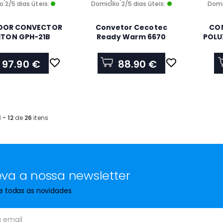
o 2/5 dias úteis:
Domicílio 2/5 dias úteis:
Domic
DOR CONVECTOR
Convetor Cecotec
CON
NITON GPH-21B
Ready Warm 6670
POLU
Crystal Connection
97.90 €
88.90 €
1 - 12
de
26
itens
va a nossa newsletter
de todas as novidades