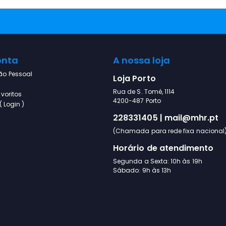
onta
A nossa loja
ão Pessoal
Loja Porto
Rua de S. Tomé, 1114
voritos
4200-487 Porto
 Login )
228331405 | mail@mhr.pt
(Chamada para rede fixa nacional
Horário de atendimento
Segunda a Sexta: 10h às 19h
Sábado: 9h às 13h