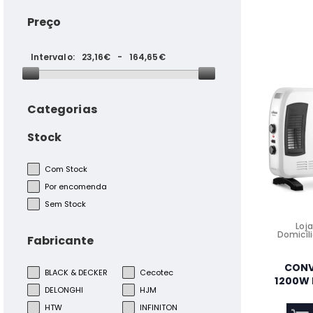
Preço
Intervalo:
23,16€
-
164,65€
Categorias
Stock
CONJUNTO AR
CONDICIONADO DAITSU
DS12KZ 12000BTU ARTIC WIFI
Com Stock
A+++
Por encomenda
Sem Stock
Monitor Samsung Odyssey
Loja
Domicíli
Curvo G6 27" LED QHD
Fabricante
CONV
BLACK & DECKER
Cecotec
1200W
DELONGHI
HJM
MAQ.LIMP HOOVER
HTW
INFINITON