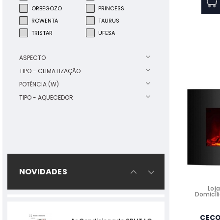
CAMAS/COLCH.-MBC500UV
ORBEGOZO
PRINCESS
ROWENTA
TAURUS
TRISTAR
UFESA
AR CONDICIONADO LG -
ASPECTO
S12ET - COMPOSTO DE:
TIPO - CLIMATIZAÇÃO
POTÊNCIA (W)
TIPO - AQUECEDOR
Desumidificador HAIER
AG16BB1TAA 16LTS DEP 3LTS
36dB A -melhor escolha
Ar Condicionado SPLIT LG
NOVIDADES
LGSMART09.SET R32 EXT+INT
Loja
Domicíli
CECO
MAQUINA DE SECAR ROUPA