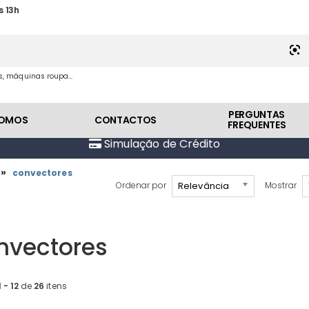
s 13h
es, máquinas roupa...
PERGUNTAS
SOMOS
CONTACTOS
FREQUENTES
Simulação de Crédito
»
s
convectores
Relevância
Ordenar por
Mostrar
nvectores
1 - 12
de
26
itens