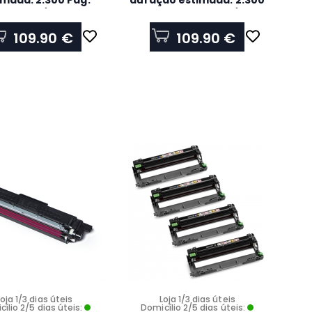
imada: 2.300 Pág.
duração estimada: 2.300
ndo ISO/IEC 19798
Pág. segundo ISO/IEC
19798
109.90 €
109.90 €
Loja 1/3 dias úteis
Loja 1/3 dias úteis
ílio 2/5 dias úteis:
Domicílio 2/5 dias úteis: