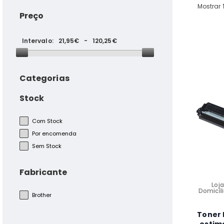
Mostrar
Preço
Intervalo:
21,95€
-
120,25€
Máquina de Café Siemens
1,7L 1500W TP503R09
Categorias
Stock
TEKA - Exaustor CNL 6415
PLUS INOX
Com Stock
Por encomenda
Sem Stock
Placa Vitroceramica Teka
TBC64000XFL Encastre
Fabricante
6000W 4 Zonas 60 Cm
Loja
Domicíli
Brother
Toner 
Luxtar Lâmpada LED 6W