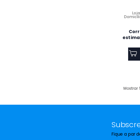
MÁQUINA DE LAVAR ROUPA
TEKA - WMK 70940 WH 9KG
Loja
1400RPM
Domicíli
Corr
estima
Forno encastre AEG
BPE546360M 60Cm Pirolitico
71L Classe A+
Ar Condicionado Portatil
WHIRLPOOL PACF212HP W
12000 BTUS
Mostrar
Maquina de lavar Louça
Beko BDFN15430X 14
Subscre
Conjuntos 60Cm Classe D
Fique a par 