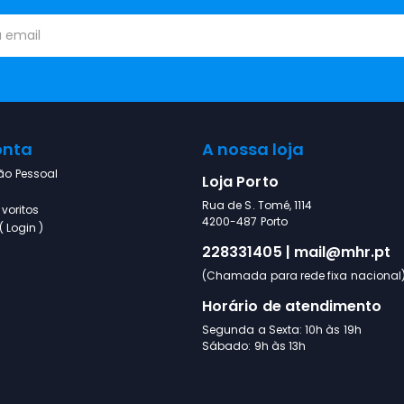
onta
A nossa loja
ão Pessoal
Loja Porto
Rua de S. Tomé, 1114
voritos
4200-487 Porto
 Login )
228331405 | mail@mhr.pt
(Chamada para rede fixa nacional
Horário de atendimento
Segunda a Sexta: 10h às 19h
Sábado: 9h às 13h