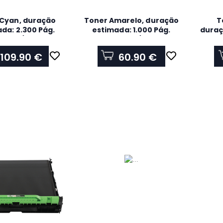
Cyan, duração
Toner Amarelo, duração
T
da: 2.300 Pág.
estimada: 1.000 Pág.
duraç
o ISO/IEC 19798
segundo ISO/IEC19798
109.90 €
60.90 €