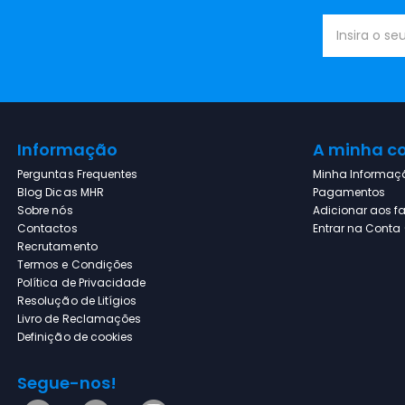
Maquina de Cerveja KRUPS
Heineken 5L VB450E10
Forno Encastre Beko
Informação
A minha c
BBIE17300BM Pirolitico
Perguntas Frequentes
Minha Informaç
Blog Dicas MHR
Pagamentos
Sobre nós
Adicionar aos fa
Contactos
Entrar na Conta (
Torradeira SOLAC TL5423
Recrutamento
870W Inox
Termos e Condições
Política de Privacidade
Resolução de Litígios
Livro de Reclamações
Definição de cookies
SISTEMA ANTI-ROUBO DE
SCOOTER / BICICLETA URBAN
PRIME
Segue-nos!