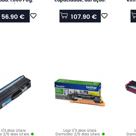
da: 1.000 Pág.
capacidade, duração:
est
o ISO/IEC19798
2.200Pág., para -
segu
HL3140CW/ HL3150CDW
56.90 €
107.90 €
 1/3 dias úteis
Loja 1/3 dias úteis
o 2/5 dias úteis:
Domicílio 2/5 dias úteis:
Domic