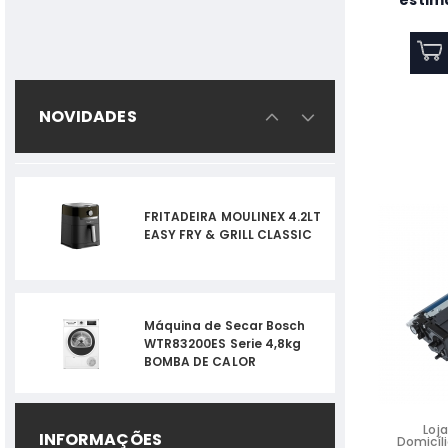
estima
4000K - M1.14011
segund
FRITADEIRA MOULINEX 4.2LT
NOVIDADES
EASY FRY & GRILL CLASSIC
Máquina de Secar Bosch
WTR83200ES Serie 4,8kg
BOMBA DE CALOR
EXTRATOR WC CATA - B-15
MATIC
Loja
INFORMAÇÕES
Pasta Térmica NOX
Domicíli