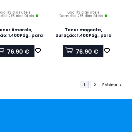
Loja 1/3 dias úteis
Loja 1/3 dias úteis
ílio 2/5 dias úteis:
Domicílio 2/5 dias úteis:
oner Amarelo,
Toner magenta,
ão: 1.400Pág., para
duração: 1.400Pág., para
3140CW/ HL3150CDW
- HL3140CW/ HL3150CDW
76.90 €
76.90 €
1
2
Próxima