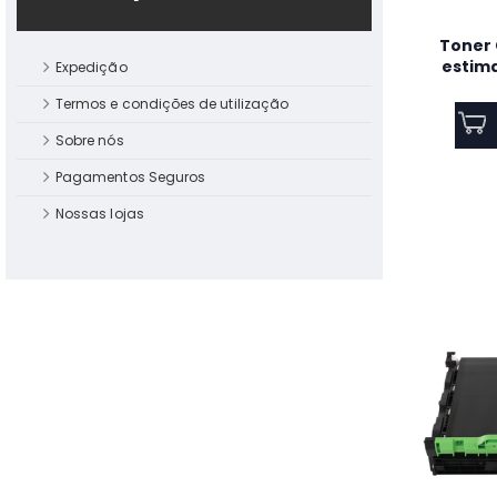
NXTHERMALITE de Alto
Desempenho 12,8 W/m·K 4g
Toner 
para CPU/GPU ,
estima
Expedição
NXTHERMALITE
segund
Termos e condições de utilização
MAQUINA LAVAR ROUPA
Sobre nós
HISENSE WF3S1043BW3
10,5KG 1400R CLASSE A
Pagamentos Seguros
Nossas lojas
BOSCH - Centrifugadora
MESM731M
Forno Teka HCB 6165
Hidrolítico 65L Classe A