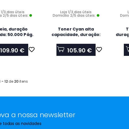
 1/3 dias úteis
Loja 1/3 dias úteis
o 2/5 dias úteis:
Domicílio 2/5 dias úteis:
Domic
eia, duração
Toner Cyan alta
T
da: 50.000 Pág.
capacidade, duração:
duraç
A4
2.200Pág., para -
- HL
HL3140CW/ HL3150CDW
109.90 €
105.90 €
1 - 12
de
20
itens
va a nossa newsletter
de todas as novidades