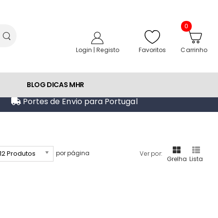
0
Favoritos
Login | Registo
Carrinho
BLOG DICAS MHR
Portes de Envio para Portugal
12 Produtos
por página
Ver por:
Grelha
Lista