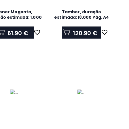
oner Magenta,
Tambor, duração
ão estimada: 1.000
estimada: 18.000 Pág. A4
Pág. segundo
ISO/IEC19798
61.90 €
120.90 €