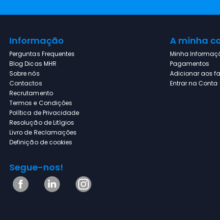
AR CONDICIONADO LG -
S12ET - COMPOSTO DE:
Informação
A minha c
Perguntas Frequentes
Minha Informaç
Blog Dicas MHR
Pagamentos
Sobre nós
Adicionar aos fa
Contactos
Entrar na Conta (
Fritadeira EY201D15 Tefal
Recrutamento
Inox Classic + Fácil Fry Fryer
Termos e Condições
Política de Privacidade
Resolução de Litígios
Livro de Reclamações
Definição de cookies
Microondas Encastre Teka
MSEG 620 BK SS
Segue-nos!
Microondas Teka
MSEG620FISS 20L com Grill