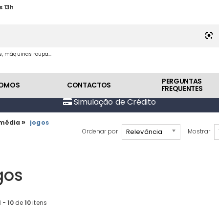
s 13h
es, máquinas roupa...
PERGUNTAS
SOMOS
CONTACTOS
FREQUENTES
Simulação de Crédito
»
imédia
jogos
Relevância
Ordenar por
Mostrar
gos
1 - 10
de
10
itens