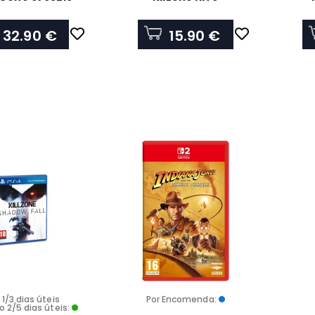
MECH
32.90 €
15.90 €
 1/3 dias úteis
Por Encomenda:
o 2/5 dias úteis: