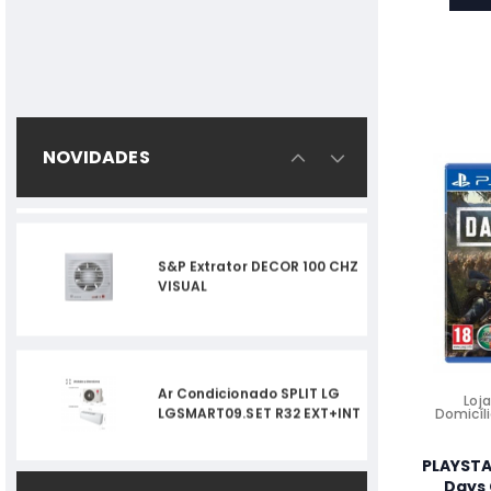
ASPIRADOR VERTICAL AEG
25,2V.PIST-AP81UB25SH
BRANCO
S&P Extrator DECOR 100 CHZ
NOVIDADES
VISUAL
Ar Condicionado SPLIT LG
LGSMART09.SET R32 EXT+INT
TEKA - Exaustor CNL 6415
Loja
PLUS INOX
Domicíli
PLAYSTA
Days 