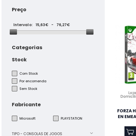
Preço
Intervalo:
15,63€
-
76,27€
Categorias
Stock
Placa Vitrocerâmica TEKA
TB6415 Encastre 60 cm 4
Com Stock
Zonas de Cozedura Touch
Por encomenda
Control 6300W Vidro Preto
Sem Stock
Loja
Domicíli
Fabricante
Forno Encastre Beko
BBIE17300BM Pirolitico
FORZA H
EN EMEA
Microsoft
PLAYSTATION
TIPO - CONSOLAS DE JOGOS