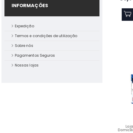
INFORMAÇÕES
Termoacumulador Teka
EWH 80 VE-D Vertical 80L
79.1x45x45 Classe B
Expedição
Termos e condições de utilização
BARRA DE SOM LG - S20A
Sobre nós
Pagamentos Seguros
Nossas lojas
Ar Condicionado Portatil
WHIRLPOOL PACF212HP W
12000 BTUS
Forno Encastre Beko
BBIS17300BMPSE Classe A+
Loja
Domicíli