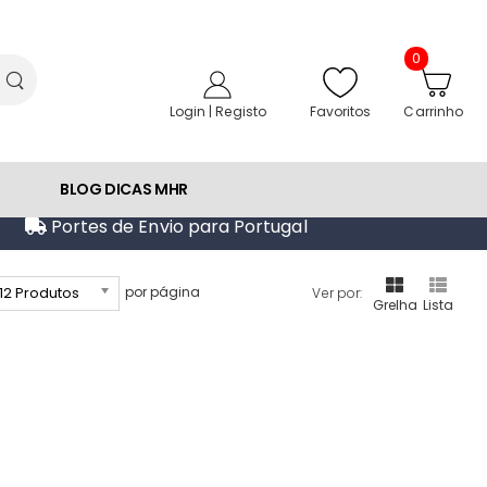
0
Favoritos
Login | Registo
Carrinho
BLOG DICAS MHR
Portes de Envio para Portugal
12 Produtos
por página
Ver por:
Grelha
Lista