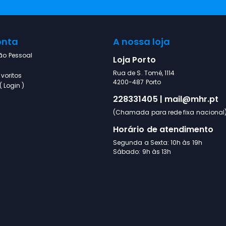
onta
A nossa loja
ão Pessoal
Loja Porto
Rua de S. Tomé, 1114
voritos
4200-487 Porto
 Login )
228331405 | mail@mhr.pt
(Chamada para rede fixa nacional
Horário de atendimento
Segunda a Sexta: 10h às 19h
Sábado: 9h às 13h