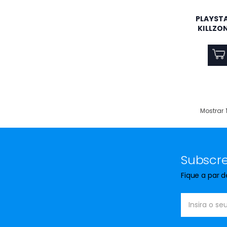
PLAYSTA
Pasta Térmica NOX
NXTHERMALITE de Alto
KILLZO
Desempenho 12,8 W/m·K 4g
para CPU/GPU ,
NXTHERMALITE
Maquina de lavar Louça
Beko BDFN15430X 14
Conjuntos 60Cm Classe D
Mostrar
Maquina de Cerveja KRUPS
Heineken 5L VB450E10
Subscre
Fique a par 
CONJUNTO AR
CONDICIONADO DAITSU
DS9KZ 9000BTU ARTIC WIFI
A++