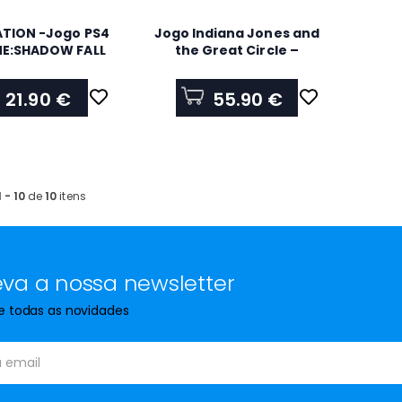
TION -Jogo PS4
Jogo Indiana Jones and
NE:SHADOW FALL
the Great Circle –
9276470
Nintendo Switch 2
21.90 €
55.90 €
1 - 10
de
10
itens
va a nossa newsletter
de todas as novidades