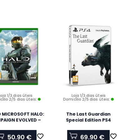
Loja 1/3 dias úteis
Loja 1/3 dias úteis
ílio 2/5 dias úteis:
Domicílio 2/5 dias úteis:
 MICROSOFT HALO:
The Last Guardian
PAIGN EVOLVED –
Special Edition PS4
ERIES X - EP2-71137
50.90 €
69.90 €