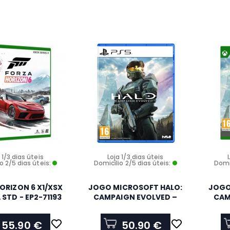
 1/3 dias úteis
Loja 1/3 dias úteis
o 2/5 dias úteis:
Domicílio 2/5 dias úteis:
Domic
ORIZON 6 X1/XSX
JOGO MICROSOFT HALO:
JOGO
 STD - EP2-71193
CAMPAIGN EVOLVED –
CAM
PLAYSTATION 5 - EP2-
XBOX S
71153
55.90 €
50.90 €