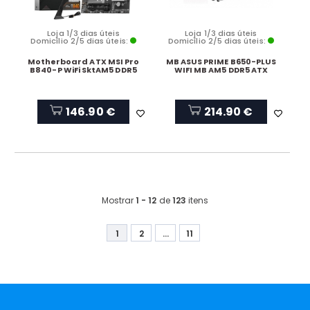
Loja 1/3 dias úteis
Loja 1/3 dias úteis
Domicílio 2/5 dias úteis:
Domicílio 2/5 dias úteis:
Motherboard ATX MSI Pro
MB ASUS PRIME B650-PLUS
B840-P WiFi SktAM5 DDR5
WIFI MB AM5 DDR5 ATX
146.90 €
214.90 €
Mostrar
1 - 12
de
123
itens
1
2
...
11