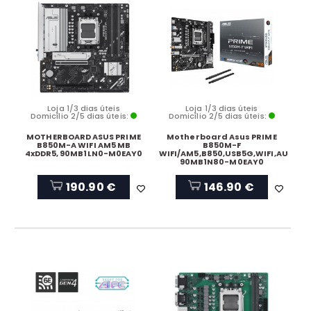
Loja 1/3 dias úteis
Loja 1/3 dias úteis
Domicílio 2/5 dias úteis:
Domicílio 2/5 dias úteis:
MOTHERBOARD ASUS PRIME
Motherboard Asus PRIME
B850M-A WIFI AM5 MB
B850M-F
4xDDR5, 90MB1LN0-M0EAY0
WIFI/AM5,B850,USB5G,WIFI,AURA
90MB1N80-M0EAY0
190.90 €
146.90 €