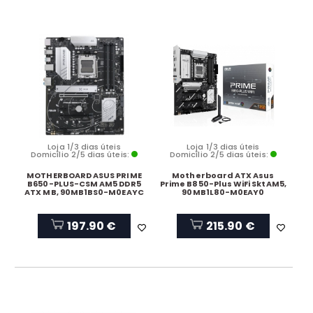
Loja 1/3 dias úteis
Loja 1/3 dias úteis
Domicílio 2/5 dias úteis:
Domicílio 2/5 dias úteis:
MOTHERBOARD ASUS PRIME
Motherboard ATX Asus
B650-PLUS-CSM AM5 DDR5
Prime B850-Plus WiFi SktAM5,
ATX MB, 90MB1BS0-M0EAYC
90MB1L80-M0EAY0
197.90 €
215.90 €