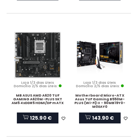
Loja 1/3 dias úteis
Loja 1/3 dias úteis
Domicílio 2/5 dias úteis:
Domicílio 2/5 dias úteis:
MB ASUS AMD A620 TUF
Motherboard Micro-ATX
GAMING A620M-PLUS SKT
Asus TUF Gaming B550M-
AM5 4xDDR5 HDMI/DP mATX
PLUS (Wi-Fi) II - 90MB19Y0-
M0EAY0
125.90 €
143.90 €