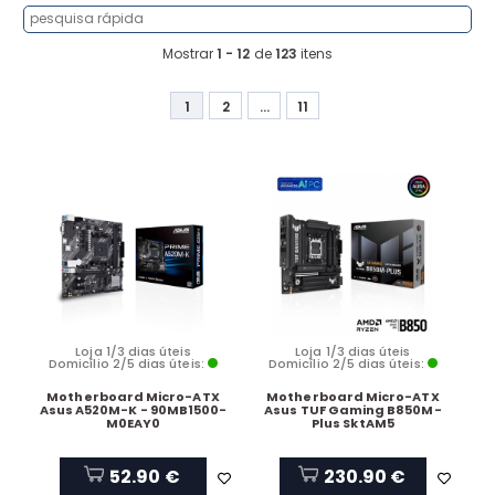
Mostrar
1 - 12
de
123
itens
1
2
...
11
Loja 1/3 dias úteis
Loja 1/3 dias úteis
Domicílio 2/5 dias úteis:
Domicílio 2/5 dias úteis:
Motherboard Micro-ATX
Motherboard Micro-ATX
Asus A520M-K - 90MB1500-
Asus TUF Gaming B850M-
M0EAY0
Plus SktAM5
52.90 €
230.90 €