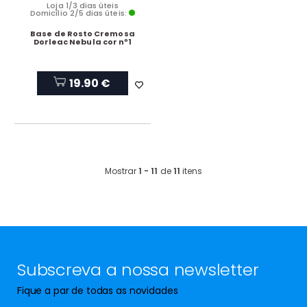
Loja 1/3 dias úteis
Domicílio 2/5 dias úteis:
Base de Rosto Cremosa
Dorleac Nebula cor nº1
19.90 €
Mostrar
1 - 11
de
11
itens
Subscreva a nossa newsletter
Fique a par de todas as novidades