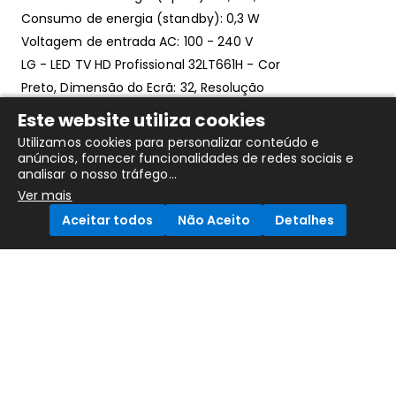
Consumo de energia (standby): 0,3 W
Voltagem de entrada AC: 100 - 240 V
LG - LED TV HD Profissional 32LT661H - Cor
Preto, Dimensão do Ecrã: 32, Resolução
HD, Formato: Flat
Este website utiliza cookies
Smart-TV: Sim
Utilizamos cookies para personalizar conteúdo e
anúncios, fornecer funcionalidades de redes sociais e
analisar o nosso tráfego...
Ver mais
Também Poderá Gostar....
Aceitar todos
Não Aceito
Detalhes
Compare Products
G
E