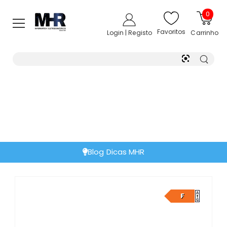
0
Favoritos
Login | Registo
Carrinho
Blog Dicas MHR
F