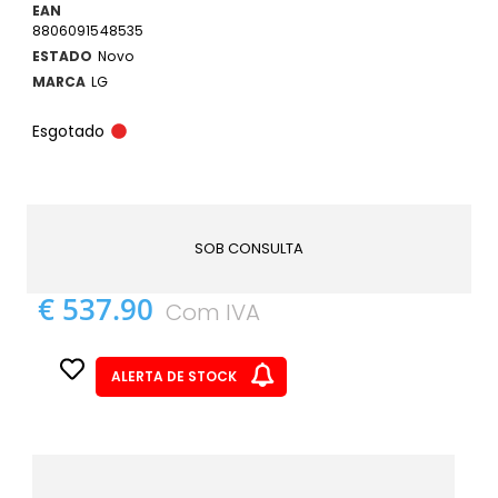
EAN
8806091548535
ESTADO
Novo
MARCA
LG
Esgotado
SOB CONSULTA
€ 537.90
Com IVA
ALERTA DE STOCK