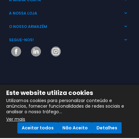
A NOSSA LOJA
O NOSSO ARMAZÉM
SEGUE-NOS!
Este website utiliza cookies
Utilizamos cookies para personalizar conteúdo e
MHR © 2025 Copyright. Todos os Direitos Reservados
anúncios, fornecer funcionalidades de redes sociais e
analisar o nosso tráfego...
Ver mais
Aceitar todos
Não Aceito
Detalhes