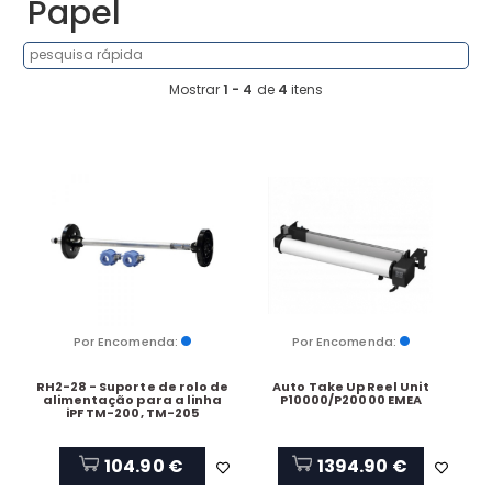
Papel
Mostrar
1 - 4
de
4
itens
Por Encomenda:
Por Encomenda:
RH2-28 - Suporte de rolo de
Auto Take Up Reel Unit
alimentação para a linha
P10000/P20000 EMEA
iPF TM-200, TM-205
104.90 €
1394.90 €