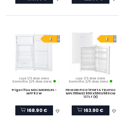
E
E
Loja 1/3 dias úteis
Loja 1/3 dias úteis
Domicílio 2/5 dias úteis:
Domicílio 2/5 dias úteis:
Frigorífico Mini MEIRELES -
FRIGORIFICO 1PORTA TELEFAC
MFF 82 W
MPL155WE2 850X550X580CM
127LT (E)
168.90 €
163.90 €