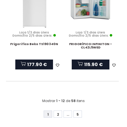
Loja 1/3 dias úteis
Loja 1/3 dias úteis
Domicílio 2/5 dias úteis:
Domicílio 2/5 dias úteis:
Frigorifico Beko TS190340N
FRIGORÍFICO INFINITON -
CL42L5WED
177.90 €
115.90 €
Mostrar
1 - 12
de
58
itens
1
2
...
5