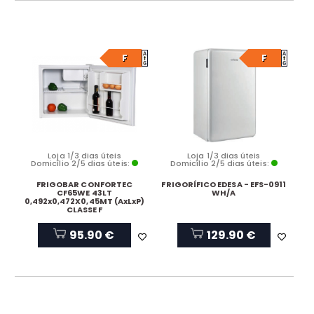
F
F
Loja 1/3 dias úteis
Loja 1/3 dias úteis
Domicílio 2/5 dias úteis:
Domicílio 2/5 dias úteis:
FRIGOBAR CONFORTEC
FRIGORÍFICO EDESA - EFS-0911
CF65WE 43LT
WH/A
0,492x0,472X0,45MT (AxLxP)
CLASSE F
95.90 €
129.90 €