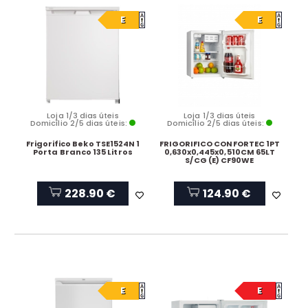
E
E
Loja 1/3 dias úteis
Loja 1/3 dias úteis
Domicílio 2/5 dias úteis:
Domicílio 2/5 dias úteis:
Frigorifico Beko TSE1524N 1
FRIGORIFICO CONFORTEC 1PT
Porta Branco 135 Litros
0,630x0,445x0,510CM 65LT
S/CG (E) CF90WE
228.90 €
124.90 €
E
E