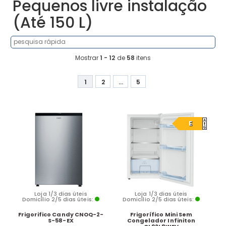
Pequenos livre instalação
(Até 150 L)
Mostrar
1 - 12
de
58
itens
1
2
...
5
E
Loja 1/3 dias úteis
Loja 1/3 dias úteis
Domicílio 2/5 dias úteis:
Domicílio 2/5 dias úteis:
Frigorifico Candy CNOQ-2-
Frigorífico Mini Sem
S-58-EX
Congelador Infiniton