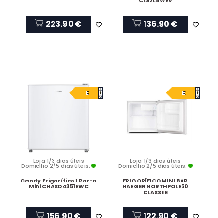
CL92L8WEV
223.90 €
136.90 €
E
E
Loja 1/3 dias úteis
Loja 1/3 dias úteis
Domicílio 2/5 dias úteis:
Domicílio 2/5 dias úteis:
Candy Frigorífico 1 Porta
FRIGORÍFICO MINI BAR
Mini CHASD4351EWC
HAEGER NORTHPOLE50
CLASSE E
156.90 €
122.90 €