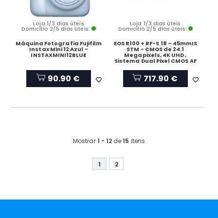
Loja 1/3 dias úteis
Loja 1/3 dias úteis
Domicílio 2/5 dias úteis:
Domicílio 2/5 dias úteis:
Máquina Fotografia Fujifilm
EOS R100 + RF-S 18 – 45mmIS
Instax Mini 12 Azul -
STM - CMOS de 24.1
INSTAXMINI12BLUE
Megapixels, 4K UHD ,
Sistema Dual Pixel CMOS AF
90.90 €
717.90 €
Mostrar
1 - 12
de
15
itens
1
2