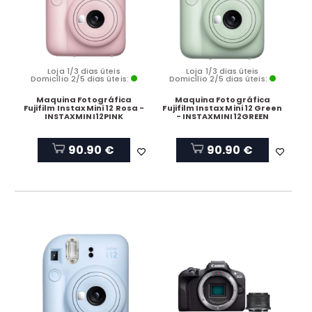
Loja 1/3 dias úteis
Loja 1/3 dias úteis
Domicílio 2/5 dias úteis:
Domicílio 2/5 dias úteis:
Maquina Fotográfica
Maquina Fotográfica
Fujifilm Instax Mini 12 Rosa -
Fujifilm Instax Mini 12 Green
INSTAXMINI12PINK
- INSTAXMINI12GREEN
90.90 €
90.90 €