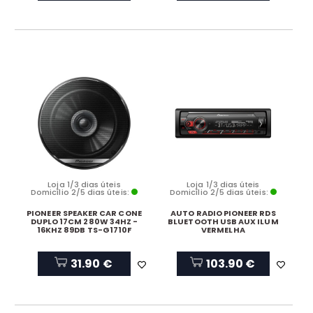
Loja 1/3 dias úteis
Loja 1/3 dias úteis
Domicílio 2/5 dias úteis:
Domicílio 2/5 dias úteis:
PIONEER SPEAKER CAR CONE
AUTO RADIO PIONEER RDS
DUPLO 17CM 280W 34HZ -
BLUETOOTH USB AUX ILUM
16KHZ 89DB TS-G1710F
VERMELHA
31.90 €
103.90 €