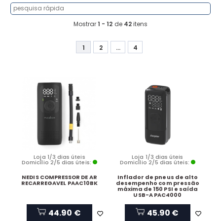
Mostrar
1 - 12
de
42
itens
1
2
...
4
Loja 1/3 dias úteis
Loja 1/3 dias úteis
Domicílio 2/5 dias úteis:
Domicílio 2/5 dias úteis:
NEDIS COMPRESSOR DE AR
Inflador de pneus de alto
RECARREGAVEL PAAC10BK
desempenho com pressão
máxima de 150 PSI e saída
USB-A PAC4000
44.90 €
45.90 €