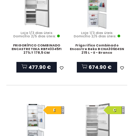
Loja 1/3 dias úteis
Loja 1/3 dias úteis
Domicílio 2/5 dias úteis:
Domicílio 2/5 dias úteis:
FRIGORÍFICO COMBINADO
Frigorifico Combinado
ENCASTRE TEKA RBF43345FI
Encastre Beko BCNA306E4SN
271LT 178,5 CM
215 L - E - Branco
477.90 €
674.90 €
E
C