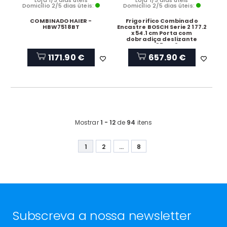
Loja 1/3 dias úteis
Loja 1/3 dias úteis
Domicílio 2/5 dias úteis:
Domicílio 2/5 dias úteis:
COMBINADO HAIER -
Frigorifico Combinado
HBW7518BT
Encastre BOSCH Serie 2 177.2
x 54.1 cm Porta com
dobradiça deslizante
KIV87NSE0
1171.90 €
657.90 €
Mostrar
1 - 12
de
94
itens
1
2
...
8
Subscreva a nossa newsletter