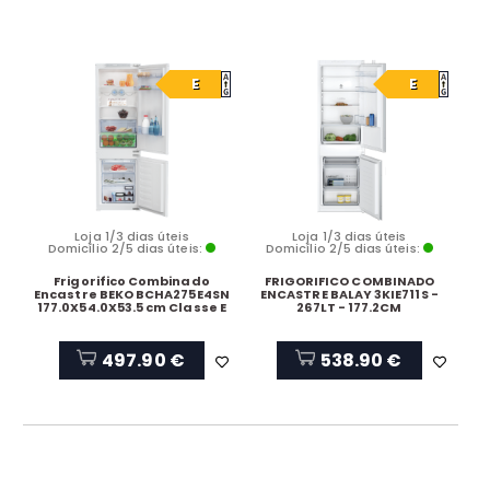
E
E
Loja 1/3 dias úteis
Loja 1/3 dias úteis
Domicílio 2/5 dias úteis:
Domicílio 2/5 dias úteis:
Frigorifico Combinado
FRIGORIFICO COMBINADO
Encastre BEKO BCHA275E4SN
ENCASTRE BALAY 3KIE711S -
177.0X54.0X53.5 cm Classe E
267LT - 177.2CM
497.90 €
538.90 €