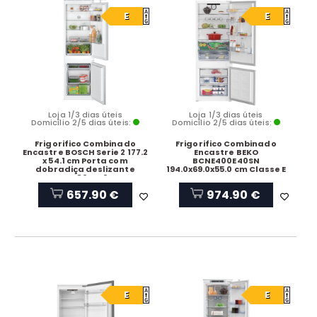
E
E
Loja 1/3 dias úteis
Loja 1/3 dias úteis
Domicílio 2/5 dias úteis:
Domicílio 2/5 dias úteis:
Frigorifico Combinado
Frigorifico Combinado
Encastre BOSCH Serie 2 177.2
Encastre BEKO
x 54.1 cm Porta com
BCNE400E40SN
dobradiça deslizante
194.0x69.0x55.0 cm Classe E
KIV86NSE0
657.90 €
974.90 €
E
E