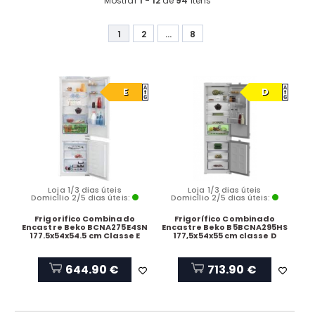
Mostrar
1 - 12
de
94
itens
1
2
...
8
E
D
Loja 1/3 dias úteis
Loja 1/3 dias úteis
Domicílio 2/5 dias úteis:
Domicílio 2/5 dias úteis:
Frigorifico Combinado
Frigorífico Combinado
Encastre Beko BCNA275E4SN
Encastre Beko B5BCNA295HS
177.5x54x54.5 cm Classe E
177,5x54x55 cm classe D
644.90 €
713.90 €