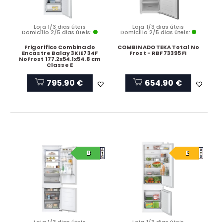
Loja 1/3 dias úteis
Loja 1/3 dias úteis
Domicílio 2/5 dias úteis:
Domicílio 2/5 dias úteis:
Frigorifico Combinado
COMBINADO TEKA Total No
Encastre Balay 3KIE734F
Frost - RBF 73395 FI
NoFrost 177.2x54.1x54.8 cm
Classe E
795.90 €
654.90 €
B
E