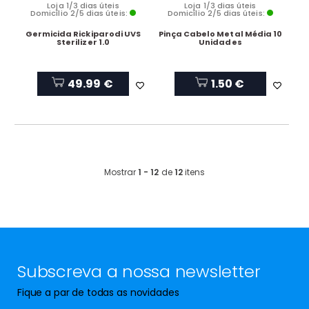
Loja 1/3 dias úteis
Loja 1/3 dias úteis
Domicílio 2/5 dias úteis:
Domicílio 2/5 dias úteis:
Germicida Rickiparodi UVS
Pinça Cabelo Metal Média 10
Sterilizer 1.0
Unidades
49.99 €
1.50 €
Mostrar
1 - 12
de
12
itens
Subscreva a nossa newsletter
Fique a par de todas as novidades