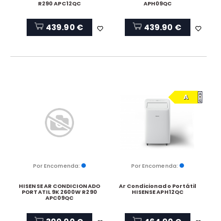
R290 APC12QC
APH09QC
439.90 €
439.90 €
A
Por Encomenda:
Por Encomenda:
HISENSE AR CONDICIONADO
Ar Condicionado Portátil
PORTATIL 9K 2600W R290
HISENSE APH12QC
APC09QC