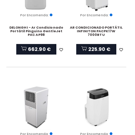
Por Encomenda:
Por Encomenda:
DELONGHI - Ar Condicionado
AR CONDICIONADO PORTÁTIL
Portátil Pinguino GentleJet
INFINITON PACPK17W
PAC AP98
7000BTU
662.90 €
225.90 €
Por Encomenda:
Por Encomenda: