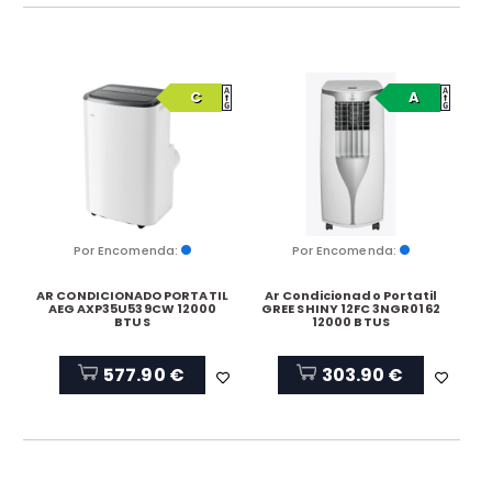
C
A
Por Encomenda:
Por Encomenda:
AR CONDICIONADO PORTATIL
Ar Condicionado Portatil
AEG AXP35U539CW 12000
GREE SHINY 12FC 3NGR0162
BTUS
12000 BTUS
577.90 €
303.90 €