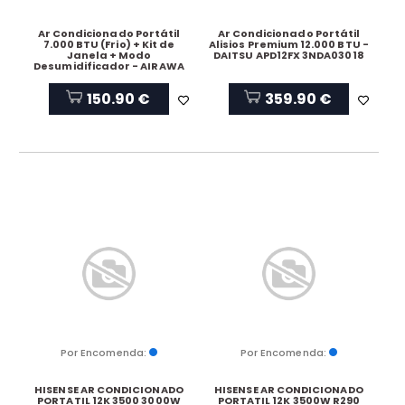
Ar Condicionado Portátil
Ar Condicionado Portátil
7.000 BTU (Frio) + Kit de
Alisios Premium 12.000 BTU -
Janela + Modo
DAITSU APD12FX 3NDA03018
Desumidificador - AIRAWA
150.90 €
359.90 €
Por Encomenda:
Por Encomenda:
HISENSE AR CONDICIONADO
HISENSE AR CONDICIONADO
PORTATIL 12K 3500 3000W
PORTATIL 12K 3500W R290