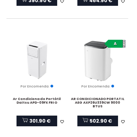
390.90 €
464.90 €
A
Por Encomenda:
Por Encomenda:
Ar Condicionado Portátil
AR CONDICIONADO PORTATIL
Daitsu APD-09FX FRIO
AEG AXP26U339CW 9000
BTUS
301.90 €
502.90 €