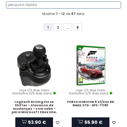
Mostrar
1 - 12
de
87
itens
1
2
...
8
Loja 1/3 dias úteis
Loja 1/3 dias úteis
Domicílio 2/5 dias úteis:
Domicílio 2/5 dias úteis:
Logitech Driving Force
FORZA HORIZON 6 X1/XSX EN
Shifter - Alavanca de
EMEA STD - EP2-71193
mudanças - com cabo -
para Microsoft Xbox One,
Sony PlayStation 4
53.90 €
55.90 €