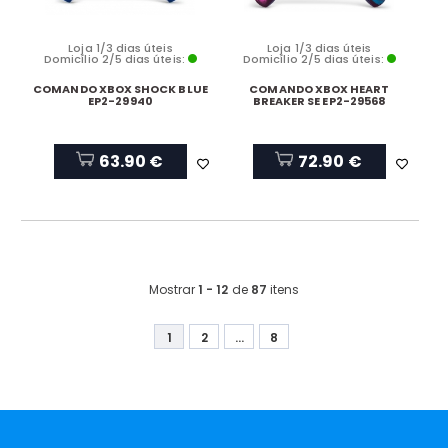
Loja 1/3 dias úteis
Loja 1/3 dias úteis
Domicílio 2/5 dias úteis:
Domicílio 2/5 dias úteis:
COMANDO XBOX SHOCK BLUE
COMANDO XBOX HEART
EP2-29940
BREAKER SE EP2-29568
63.90 €
72.90 €
Mostrar
1 - 12
de
87
itens
1
2
...
8