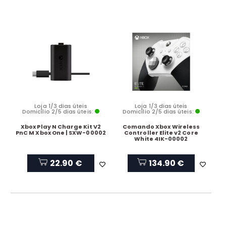
Loja 1/3 dias úteis
Loja 1/3 dias úteis
Domicílio 2/5 dias úteis:
Domicílio 2/5 dias úteis:
Xbox Play N Charge Kit V2
Comando Xbox Wireless
PnC M Xbox One | SXW-00002
Controller Elite v2 Core
White 4IK-00002
22.90 €
134.90 €