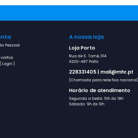
onta
A nossa loja
ão Pessoal
Loja Porto
Rua de S. Tomé, 1114
voritos
4200-487 Porto
 Login )
228331405 | mail@mhr.pt
(Chamada para rede fixa nacional
Horário de atendimento
Segunda a Sexta: 10h às 19h
Sábado: 9h às 13h