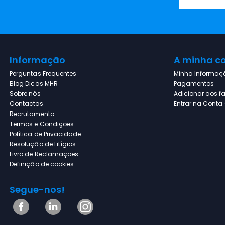
Kit união WPRO SKS101
Informação
A minha c
Perguntas Frequentes
Minha Informaç
Blog Dicas MHR
Pagamentos
Pasta Térmica NOX
Sobre nós
Adicionar aos fa
NXTHERMALITE de Alto
Contactos
Entrar na Conta (
Desempenho 12,8 W/m·K 4g
Recrutamento
para CPU/GPU ,
Termos e Condições
NXTHERMALITE
Política de Privacidade
Resolução de Litígios
TEKA - Exaustor CNL 6415
Livro de Reclamações
PLUS INOX
Definição de cookies
Segue-nos!
LED LG - 49SM8050PLC