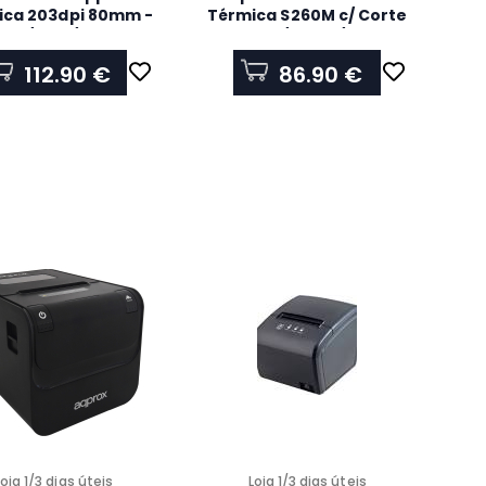
ica 203dpi 80mm -
Térmica S260M c/ Corte
SB / LAN / WiFi
- USB / Serie / LAN
112.90 €
86.90 €
Loja 1/3 dias úteis
Loja 1/3 dias úteis