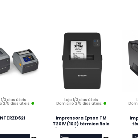
 1/3 dias úteis
Loja 1/3 dias úteis
o 2/5 dias úteis:
Domicílio 2/5 dias úteis:
Domic
INTERZD621
Impressora Epson TM
Im
T20IV (102) térmica Rolo
té
(7,95 cm) 203 x 203 dpi
até 250 mm/ s USB,