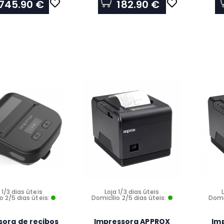
745.90 €
182.90 €
serial, LAN corte parcial
preto , C31CL47102
 1/3 dias úteis
Loja 1/3 dias úteis
o 2/5 dias úteis:
Domicílio 2/5 dias úteis:
Domic
sora de recibos
Impressora APPROX
Im