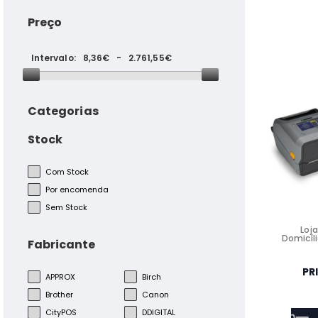
Preço
Intervalo:
8,36€
-
2.761,55€
Categorias
Stock
Luxtar Lâmpada LED 6W
Com Stock
4000K - M1.14011
Por encomenda
Sem Stock
Loja
Domicíli
Fabricante
Suporte Monitor 13"-27"
Apoio para parede
Inclinação, giratório,
PR
APPROX
Birch
rotação VISION VFM-WA1X1B
Brother
Canon
CityPOS
DDIGITAL