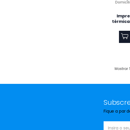
Domicíli
Microondas Encast. Beko
Impre
BMGB 25333 X
térmic
Ar Condicionado Portatil
WHIRLPOOL PACF212HP W
12000 BTUS
Mostrar
SAGE MAQUINA DE CAFE THE
BARISTA EXPRESS IMPRESS
(BRUSHED STAINLESS STEEL)
Subscre
Fique a par 
Espremedor SOLAC EX6170
STILLO 100W INOX