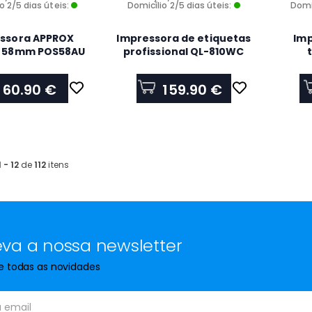
o 2/5 dias úteis:
Domicílio 2/5 dias úteis:
Domic
ssora APPROX
Impressora de etiquetas
Im
a 58mm POS58AU
profissional QL-810WC
WiFi e impressão a preto
e vermelho, 110
60.90 €
159.90 €
etiquetas/min. - Largura
de fita até 62mm
1 - 12
de
112
itens
va a nossa newsletter
de todas as novidades