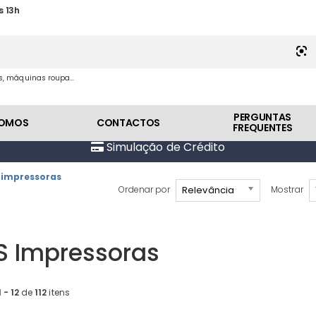
s 13h
es, máquinas roupa...
PERGUNTAS
SOMOS
CONTACTOS
FREQUENTES
Simulação de Crédito
 impressoras
Relevância
Ordenar por
Mostrar
S Impressoras
1 - 12
de
112
itens