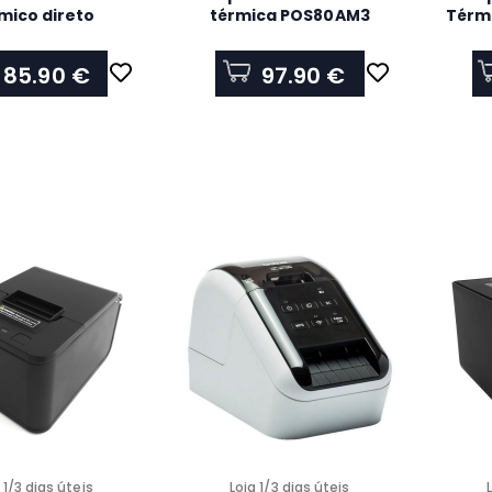
mico direto
térmica POS80AM3
Térm
omático APPROX
U
 PRINTER 80 MM
85.90 €
97.90 €
OS80PORTABLE
 1/3 dias úteis
Loja 1/3 dias úteis