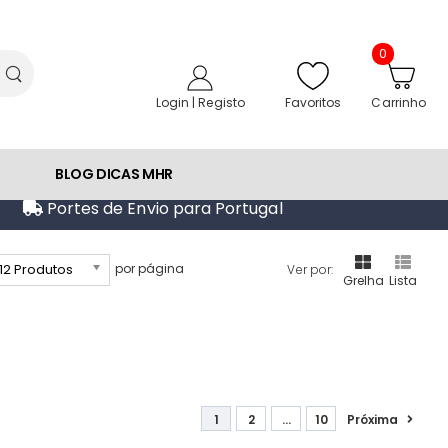
0
Favoritos
Login | Registo
Carrinho
BLOG DICAS MHR
Portes de Envio para Portugal
12 Produtos
por página
Ver por:
Grelha
Lista
1
2
...
10
Próxima