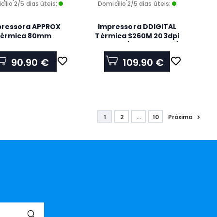
ílio 2/5 dias úteis:
Domicílio 2/5 dias úteis:
pressora APPROX
Impressora DDIGITAL
térmica 80mm
Térmica S260M 203dpi
POS80AMUSE
80mm c/ Corte - USB /
Serie / LAN / Bluetooth
90.90 €
109.90 €
1
2
...
10
Próxima