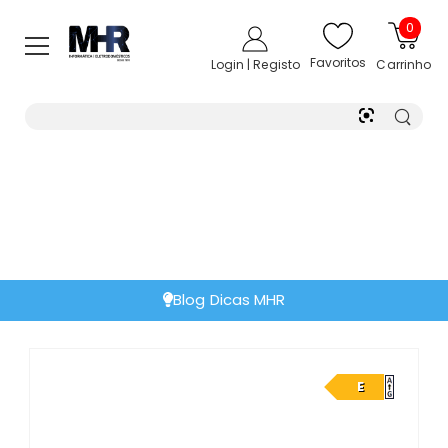
0
Favoritos
Login | Registo
Carrinho
Blog Dicas MHR
E