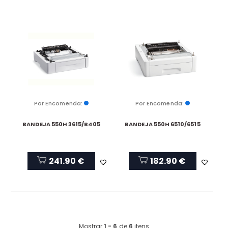
Por Encomenda:
Por Encomenda:
BANDEJA 550H 3615/B405
BANDEJA 550H 6510/6515
241.90 €
182.90 €
Mostrar
1 - 6
de
6
itens