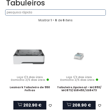
Tabuleiros
Mostrar
1 - 6
de
6
itens
Loja 1/3 dias úteis
Loja 1/3 dias úteis
Domicílio 2/5 dias úteis:
Domicílio 2/5 dias úteis:
Lexmark Tabuleiro de 550
Tabuleiro Opcional - MC853/
Folhas
MC873/ ES8453/ ES8473
202.90 €
208.90 €