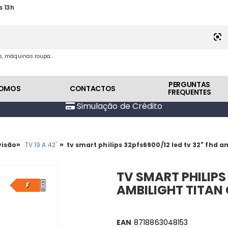
s 13h
es, máquinas roupa...
PERGUNTAS
SOMOS
CONTACTOS
FREQUENTES
Simulação de Crédito
»
»
visão
TV 19 A 42'
tv smart philips 32pfs6900/12 led tv 32" fhd am
TV SMART PHILIPS 
F
AMBILIGHT TITAN
EAN
8718863048153