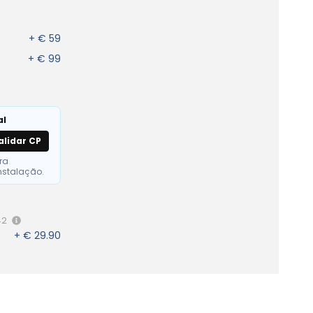
+ € 59
+ € 99
al
alidar CP
ra
nstalação.
42
+ € 29.90