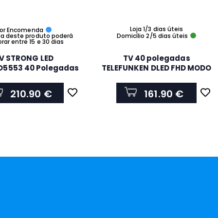
Loja 1/3 dias úteis
or Encomenda
ga deste produto poderá
Domicílio 2/5 dias úteis
ar entre 15 e 30 dias
V STRONG LED
TV 40 polegadas
D5553 40 Polegadas
TELEFUNKEN DLED FHD MODO
HD SMTV 4HDMI
HOTEL 2HDMI 1USB
210.90 €
161.90 €