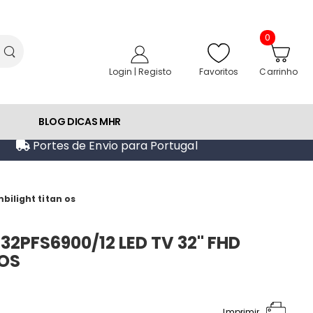
0
Favoritos
Login | Registo
Carrinho
BLOG DICAS MHR
Portes de Envio para Portugal
bilight titan os
32PFS6900/12 LED TV 32" FHD
 OS
Imprimir