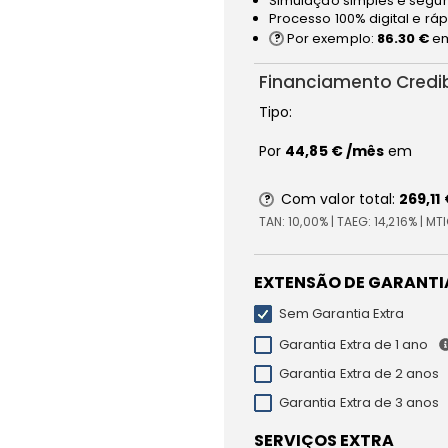
Simulação simples e segur
Processo 100% digital e rá
Por exemplo:
86.30 €
em
Financiamento Credi
Tipo:
Por
44,85 €
/mês
em
Com valor total:
269,11
TAN:
10,00%
| TAEG:
14,216%
| MT
EXTENSÃO DE GARANTI
Sem Garantia Extra
Garantia Extra de 1 ano
Garantia Extra de 2 anos
Garantia Extra de 3 anos
SERVIÇOS EXTRA