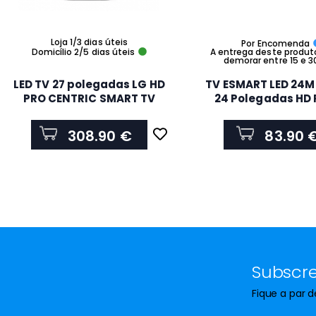
Loja 1/3 dias úteis
Por Encomenda
Domicílio 2/5 dias úteis
A entrega deste produt
demorar entre 15 e 3
LED TV 27 polegadas LG HD
TV ESMART LED 24M
PRO CENTRIC SMART TV
24 Polegadas HD
HOSPITALITY MODE HOTEL
MODE HOTE
27LN661H
308.90 €
83.90 
Subscre
Fique a par 