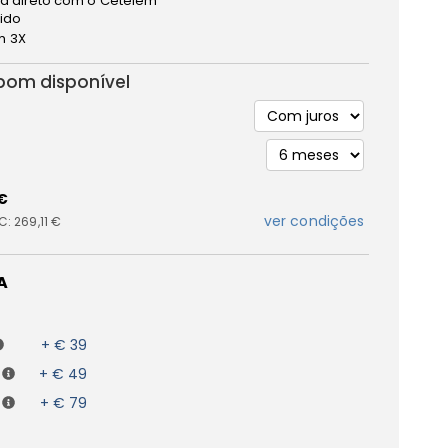
a direto com o Cetelem
pido
 3X
bom disponível
 €
ver condições
IC:
269,11 €
A
+ € 39
+ € 49
+ € 79