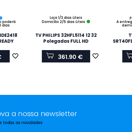
Loja 1/3 dias úteis
P
o poderá
Domicílio 2/5 dias úteis
A entre
0 dias
demor
IDE2418
TV PHILIPS 32HFL5114 12 32
T
 READY
Polegadas FULL HD
SRT40F
L
F
€
361.90 €
va a nossa newsletter
de todas as novidades