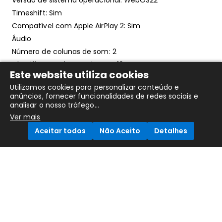
Versão de sistema operacional: WebOS22
Timeshift: Sim
Compatível com Apple AirPlay 2: Sim
Áudio
Número de colunas de som: 2
Classificação de Energia RMS: 10 W
Este website utiliza cookies
Descodificadores de som: DTS
Utilizamos cookies para personalizar conteúdo e
Modos de som: Clear Voice II
anúncios, fornecer funcionalidades de redes sociais e
analisar o nosso tráfego...
REDE
Ver mais
Aceitar todos
Não Aceito
Detalhes
Wi-Fi: Sim
Ethernet LAN: Sim
Compare Products
Padrões Wi-Fi: Wi-Fi 5 (802.11ac)
Bluetooth: Sim
Versão Bluetooth: 5.0
Bluetooth Low Energy (BLE): Sim
Navegador Web: Sim