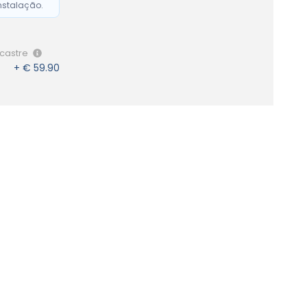
nstalação.
ncastre
+ € 59.90