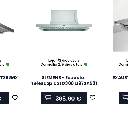
is
Loja 1/3 dias úteis
L
eis
Domicílio 2/5 dias úteis
Domic
3BT262MX
SIEMENS - Exaustor
EXAUS
Telescopico IQ300 LI97SA531
€
398.90 €