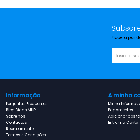
Subscre
Fique a par 
Informação
A minha c
Perguntas Frequentes
Minha Informaç
Blog Dicas MHR
Pagamentos
Sobre nós
Adicionar aos fa
Contactos
Entrar na Conta (
Recrutamento
Termos e Condições