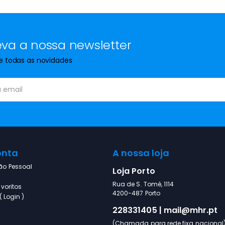
va a nossa newsletter
de todas as novidades
onta
A nossa loja
ão Pessoal
Loja Porto
Rua de S. Tomé, 1114
voritos
4200-487 Porto
 Login )
228331405 | mail@mhr.pt
(Chamada para rede fixa nacional