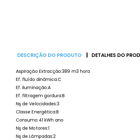
DESCRIÇÃO DO PRODUTO
DETALHES DO PRO
Aspiraçăo Extracçăo:389 m3 hora
Ef. fluído dinâmica:C
Ef. iluminaçăo:A
Ef. filtragem gordura:B
Nş de Velocidades:3
Classe Energética:B
Consumo:41 kWh ano
Nş de Motores:1
Nş de Lâmpadas:2