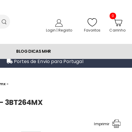
0
Favoritos
Login | Registo
Carrinho
BLOG DICAS MHR
Portes de Envio para Portugal
4mx -
- 3BT264MX
Imprimir