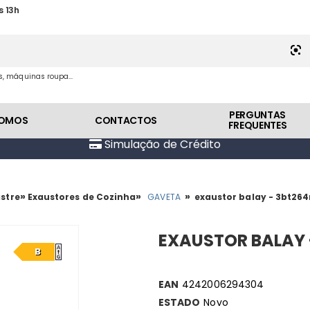
s 13h
es, máquinas roupa...
PERGUNTAS
SOMOS
CONTACTOS
FREQUENTES
Simulação de Crédito
»
»
»
stre
Exaustores de Cozinha
GAVETA
exaustor balay - 3bt26
EXAUSTOR BALAY 
B
EAN
4242006294304
ESTADO
Novo