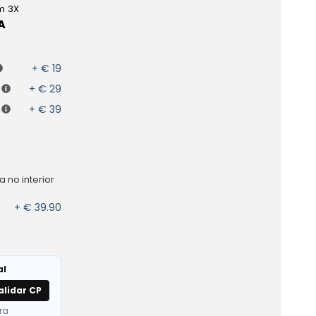
m 3X
A
+ € 19
+ € 29
+ € 39
 no interior
+ € 39.90
al
alidar CP
ra