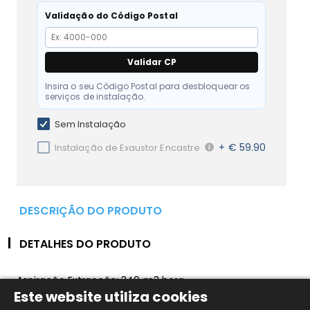
Validação do Código Postal
Validar CP
Insira o seu Código Postal para desbloquear os
serviços de instalação.
Sem Instalação
+ € 59.90
Instalação de Exaustor Encastre
DESCRIÇÃO DO PRODUTO
DETALHES DO PRODUTO
Aspiração Extracção: 340 m3 hora
Este website utiliza cookies
Ef. fluído dinâmica: E