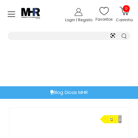
0
Favoritos
Login | Registo
Carrinho
Blog Dicas MHR
C