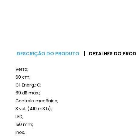
DESCRIÇÃO DO PRODUTO
DETALHES DO PRO
Versa;
60 cm;
Cl. Energ.: C;
69 dB max.;
Controlo mecânico;
3 vel. (410 m3 h);
LED;
150 mm;
Inox.