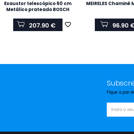
Exaustor telescópico 60 cm
MEIRELES Chaminé M
Metálico prateado BOSCH
DFM064W55
207.90 €
96.90 
Subscre
Fique a par 