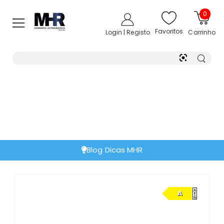
0
Favoritos
Login | Registo
Carrinho
Blog Dicas MHR
A