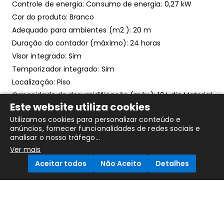
Controle de energia: Consumo de energia: 0,27 kW
Cor do produto: Branco
Adequado para ambientes (m2 ): 20 m
Duração do contador (máximo): 24 horas
Visor integrado: Sim
Temporizador integrado: Sim
Localização: Piso
Capacidade de desumidificação (máx.): 12 L dia Material
Este website utiliza cookies
Cor do produto: Branco
Utilizamos cookies para personalizar conteúdo e
Adequado para divisões (m2): 20 m: 20 m
anúncios, fornecer funcionalidades de redes sociais e
Duração do contador (máximo): 24 horas
analisar o nosso tráfego...
Ver mais
Aceitar todos
Não Aceito
Detalhes
Também Poderá Gostar....
Compare Products