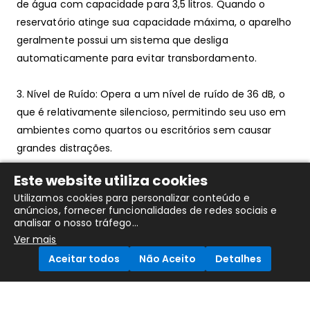
de água com capacidade para 3,5 litros. Quando o
reservatório atinge sua capacidade máxima, o aparelho
geralmente possui um sistema que desliga
automaticamente para evitar transbordamento.
3. Nível de Ruído: Opera a um nível de ruído de 36 dB, o
que é relativamente silencioso, permitindo seu uso em
ambientes como quartos ou escritórios sem causar
grandes distrações.
Este website utiliza cookies
4. Eficiência Energética: Classificado com a classe
Utilizamos cookies para personalizar conteúdo e
energética A, o que indica que é eficiente em termos
anúncios, fornecer funcionalidades de redes sociais e
de consumo de energia, ajudando a economizar nos
analisar o nosso tráfego...
custos de eletricidade.
Ver mais
Aceitar todos
Não Aceito
Detalhes
5. Funções Adicionais: temporizador, higrostato ajustável
(para definir o nível desejado de umidade), modos de