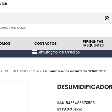
s 13h
es, máquinas roupa...
PERGUNTAS
SOMOS
CONTACTOS
FREQUENTES
Simulação de Crédito
»
»
s
DESUMIDIFICADORES
desumidificador airawa aird20dh 20 lt
DESUMIDIFICADOR
EAN
8435483870598
ESTADO
Novo