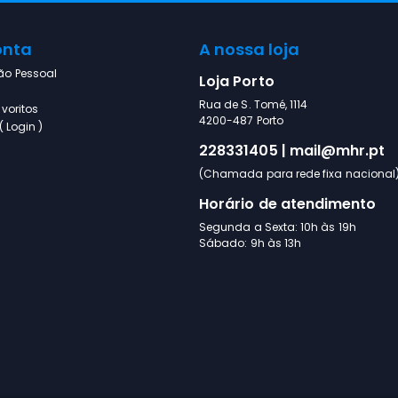
onta
A nossa loja
ão Pessoal
Loja Porto
Rua de S. Tomé, 1114
voritos
4200-487 Porto
 Login )
228331405 | mail@mhr.pt
(Chamada para rede fixa nacional
Horário de atendimento
Segunda a Sexta: 10h às 19h
Sábado: 9h às 13h