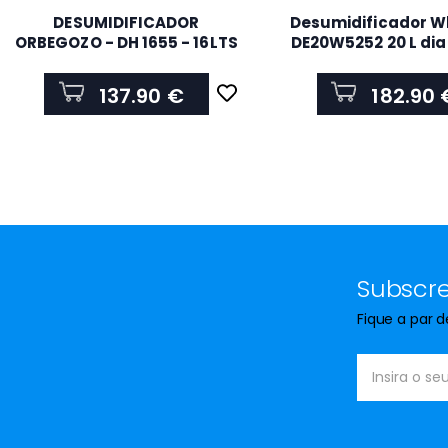
DESUMIDIFICADOR
Desumidificador Wh
ORBEGOZO - DH 1655 - 16LTS
DE20W5252 20 L dia
137.90 €
182.90 
Subscre
Fique a par 