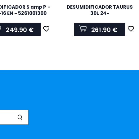
IFICADOR S amp P -
DESUMIDIFICADOR TAURUS
16 EN - 5261001300
30L 24-
PLEASANTWATERPUMP
249.90 €
261.90 €