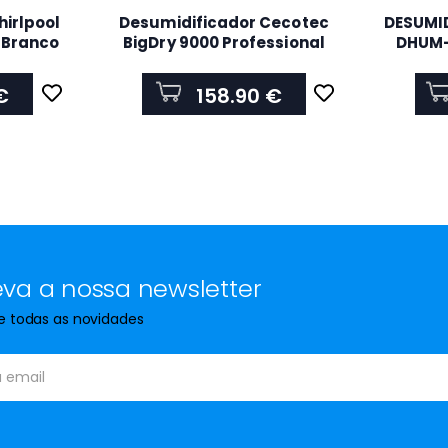
irlpool
Desumidificador Cecotec
DESUMID
 Branco
BigDry 9000 Professional
DHUM-
Connected
€
158.90 €
va a nossa newsletter
de todas as novidades