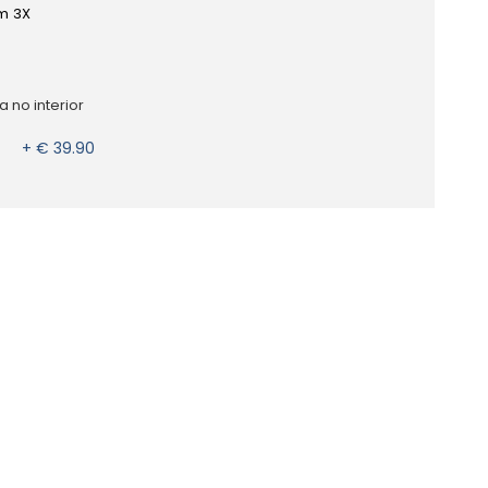
m 3X
 no interior
+ € 39.90