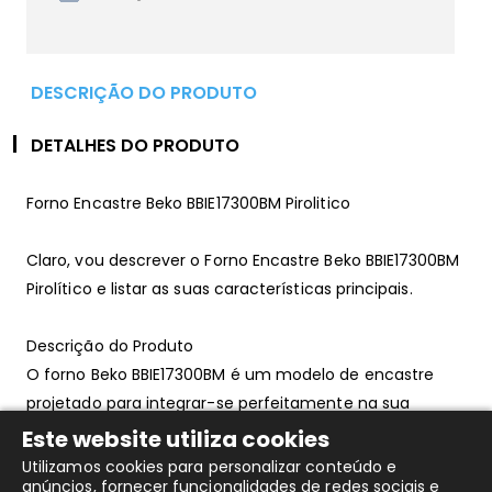
DESCRIÇÃO DO PRODUTO
DETALHES DO PRODUTO
Forno Encastre Beko BBIE17300BM Pirolitico
Claro, vou descrever o Forno Encastre Beko BBIE17300BM
Pirolítico e listar as suas características principais.
Descrição do Produto
O forno Beko BBIE17300BM é um modelo de encastre
projetado para integrar-se perfeitamente na sua
cozinha, oferecendo um design moderno e funcional. É
Este website utiliza cookies
um forno com limpeza pirolítica, o que significa que
Utilizamos cookies para personalizar conteúdo e
anúncios, fornecer funcionalidades de redes sociais e
possui um sistema de autolimpeza que transforma os