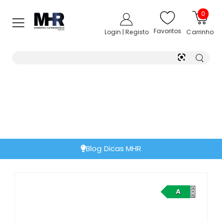
0
Favoritos
Login | Registo
Carrinho
Blog Dicas MHR
A