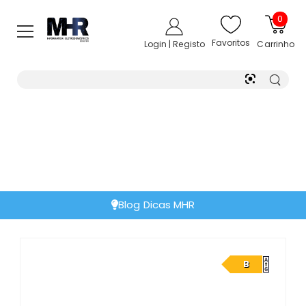
0
Favoritos
Login | Registo
Carrinho
Blog Dicas MHR
B