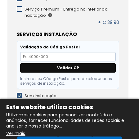
Serviço Premium - Entrega no interior da
habitação
+ € 39.90
SERVIÇOS INSTALAÇÃO
Validação do Código Postal
Validar CP
Insira o seu Código Postal para desbloquear os
serviços de instalação.
Sem Instalação
Este website utiliza cookies
+ € 59.90
Instalação de Exaustor Encastre
Utilizamos cookies para personalizar conteúdo e
anúncios, fornecer funcionalidades de redes sociais e
analisar o nosso tráfego...
Ver mais
DESCRIÇÃO DO PRODUTO