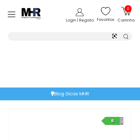
0
Favoritos
Login | Registo
Carrinho
Blog Dicas MHR
B