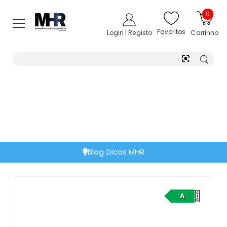
0
Favoritos
Login | Registo
Carrinho
Blog Dicas MHR
A