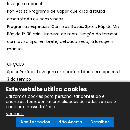
lavagem manual
Iron Assist: Programa de vapor que alisa a roupa
amarrotada ou com vincos
Programas especiais: Camisas Blusas, Sport, Rápido Mix,
Rápido 15 30 min, Limpeza de manutenção do tambor
com aviso tipo lembrete, delicado seda, lã lavagem
manual
OPÇÕES
SpeedPerfect: Lavagem em profundidade em apenas 1
3 do tempo
Teclas TouchControl: Início Pausa+Carga, Redução de
Este website utiliza cookies
velocidade de centrifugação sem centrifugação
Utilizamos cookies para personalizar conteúdo e
anúncios, fornecer funcionalidades de redes sociais e
analisar o nosso tráfego...
CONFORTO E SEGURANÇA
Ver mais
Função Pausa +Carga permite adicionar peças
Aceitar todos
Não Aceito
Detalhes
esquecidas durante o decorrer do programa