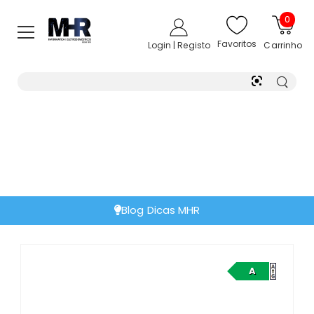
0
Favoritos
Login | Registo
Carrinho
Blog Dicas MHR
A