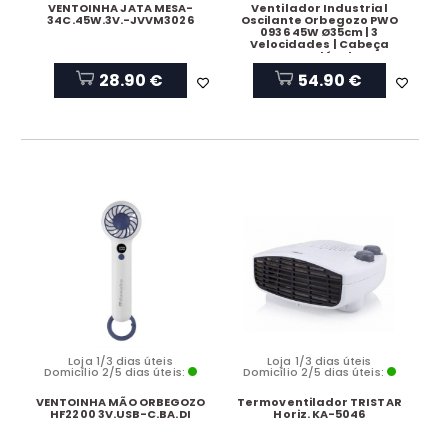
VENTOINHA JATA MESA-
Ventilador Industrial
34C.45W.3V.-JVVM3026
Oscilante Orbegozo PWO
0936 45W Ø35cm | 3
Velocidades | Cabeça
Regulável
28.90 €
54.90 €
Loja 1/3 dias úteis
Loja 1/3 dias úteis
Domicílio 2/5 dias úteis:
Domicílio 2/5 dias úteis:
VENTOINHA MÃO ORBEGOZO
Termoventilador TRISTAR
HF2200 3V.USB-C.BA.DI
Horiz. KA-5046