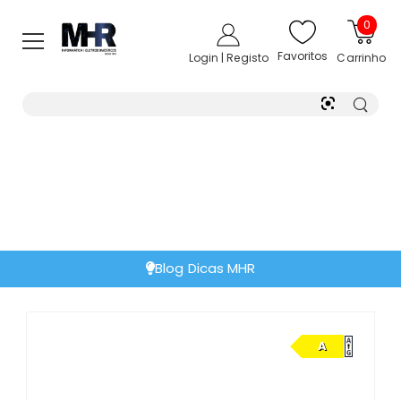
0
Favoritos
Login | Registo
Carrinho
Blog Dicas MHR
A