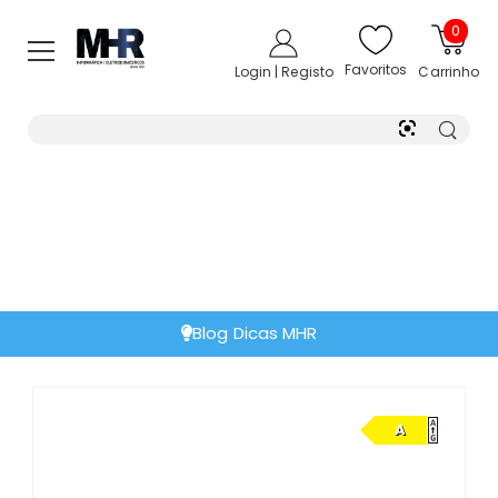
0
Favoritos
Login | Registo
Carrinho
Blog Dicas MHR
A