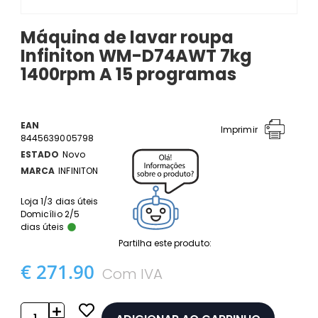
Máquina de lavar roupa
Infiniton WM-D74AWT 7kg
1400rpm A 15 programas
EAN
Imprimir
8445639005798
ESTADO
Novo
MARCA
INFINITON
Loja 1/3 dias úteis
Domicílio 2/5
dias úteis
Partilha este produto:
€ 271.90
Com IVA