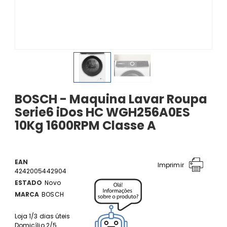
BOSCH - Maquina Lavar Roupa
Serie6 iDos HC WGH256A0ES
10Kg 1600RPM Classe A
EAN
Imprimir
4242005442904
ESTADO
Novo
MARCA
BOSCH
Loja 1/3 dias úteis
Domicílio 2/5