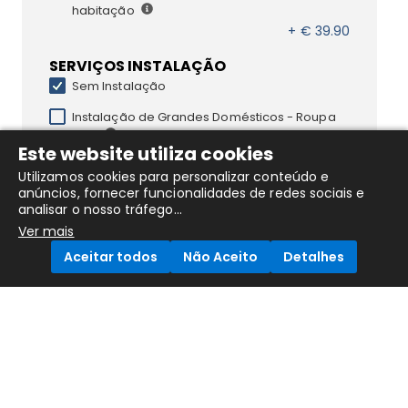
habitação
+ € 39.90
SERVIÇOS INSTALAÇÃO
Sem Instalação
Instalação de Grandes Domésticos - Roupa
Livre
Este website utiliza cookies
+ € 49.90
Utilizamos cookies para personalizar conteúdo e
anúncios, fornecer funcionalidades de redes sociais e
analisar o nosso tráfego...
Ver mais
DESCRIÇÃO DO PRODUTO
Aceitar todos
Não Aceito
Detalhes
BOSCH - Maquina Lavar Roupa Serie6 iDos HC
WGH256A0ES 10Kg 1600RPM Classe A
Compare Products
Tipo de carga: Carregamento frontal. Capacidade
avaliada: 10 kg, Classe de centrifugação: A, Nível de
ruído (spin): 74 dB, Velocidade máxima de