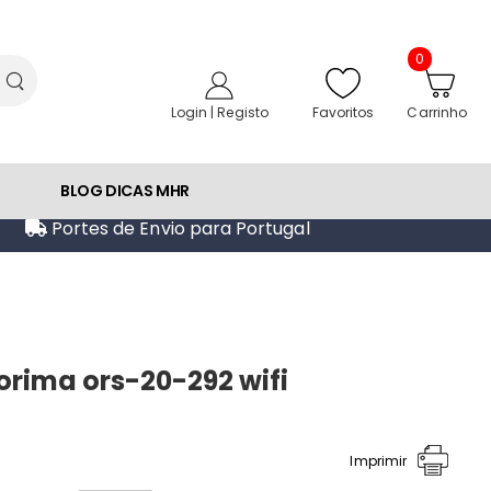
0
Favoritos
Login | Registo
Carrinho
BLOG DICAS MHR
Portes de Envio para Portugal
orima ors-20-292 wifi
Imprimir