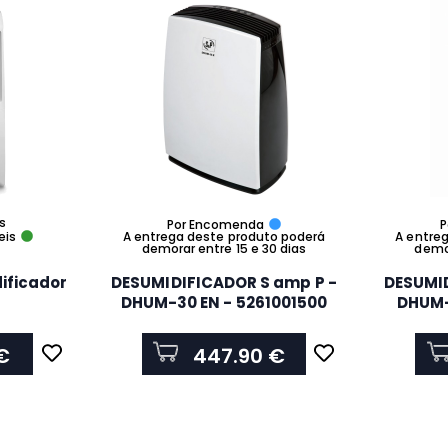
is
Por Encomenda
P
eis
A entrega deste produto poderá
A entre
demorar entre 15 e 30 dias
demor
ificador
DESUMIDIFICADOR S amp P -
DESUMID
DHUM-30 EN - 5261001500
DHUM-
€
447.90 €