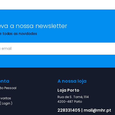
va a nossa newsletter
de todas as novidades
onta
A nossa loja
ão Pessoal
Loja Porto
Rua de S. Tomé, 1114
voritos
4200-487 Porto
 Login )
228331405 | mail@mhr.pt