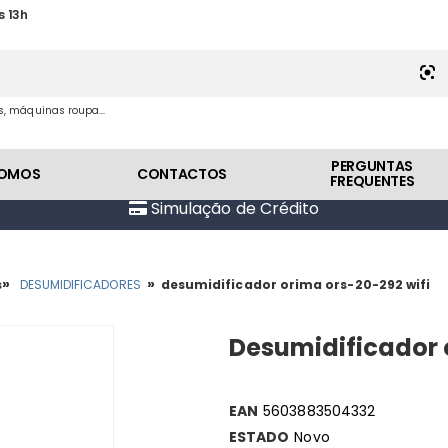
s 13h
es, máquinas roupa...
PERGUNTAS
SOMOS
CONTACTOS
FREQUENTES
Simulação de Crédito
»
»
s
DESUMIDIFICADORES
desumidificador orima ors-20-292 wifi
Desumidificador 
EAN
5603883504332
ESTADO
Novo