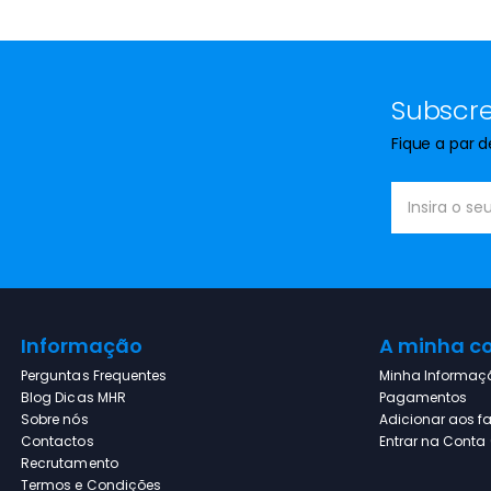
Subscre
Fique a par 
Informação
A minha c
Perguntas Frequentes
Minha Informaç
Blog Dicas MHR
Pagamentos
Sobre nós
Adicionar aos fa
Contactos
Entrar na Conta (
Recrutamento
Termos e Condições