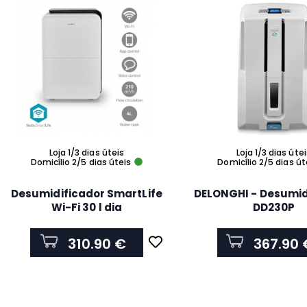
Loja 1/3 dias úteis
Loja 1/3 dias úte
Domicílio 2/5 dias úteis
Domicílio 2/5 dias út
Desumidificador SmartLife
DELONGHI - Desumid
Wi-Fi 30 l dia
DD230P
Desumidificação Contínuo
Max Roupa seca Ventilação
310.90 €
367.90 
Android™ IOS Higróstato
ajustável 210 m³ h