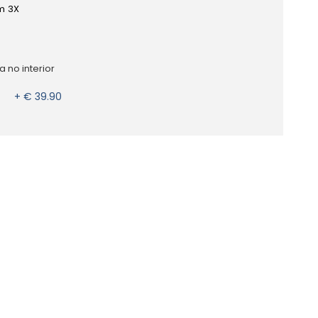
m 3X
 no interior
+ € 39.90