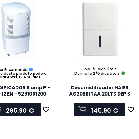
Loja 1/3 dias úteis
or Encomenda
ga deste produto poderá
Domicílio 2/5 dias úteis
ar entre 15 e 30 dias
IFICADOR S amp P -
Desumidificador HAIER
12 EN - 5261001200
AG20BB1TAA 20LTS DEP 3
5LTS 36dB Classe A a
escolha certa
295.90 €
145.90 €