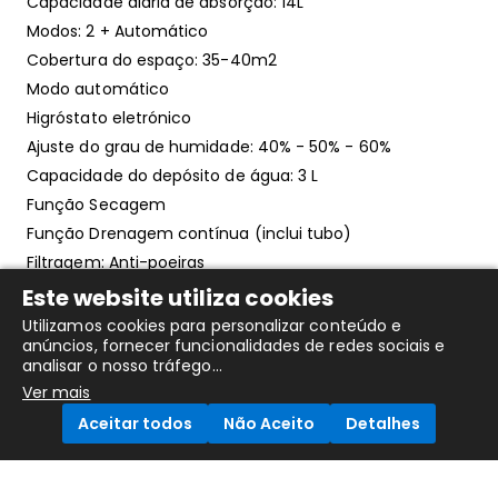
Capacidade diária de absorção: 14L
Modos: 2 + Automático
Cobertura do espaço: 35-40m2
Modo automático
Higróstato eletrónico
Ajuste do grau de humidade: 40% - 50% - 60%
Capacidade do depósito de água: 3 L
Função Secagem
Função Drenagem contínua (inclui tubo)
Filtragem: Anti-poeiras
Nível de ruído: 42,5 dB(A)
Este website utiliza cookies
Mobilidade: Pega de transporte
Utilizamos cookies para personalizar conteúdo e
anúncios, fornecer funcionalidades de redes sociais e
Função anticongelamento
analisar o nosso tráfego...
Reservatório de água removível
Ver mais
Painel de controlo: LCD
Aceitar todos
Não Aceito
Detalhes
Temporizador: 1h-12h
Auto-Off
Bloqueio de segurança para crianças