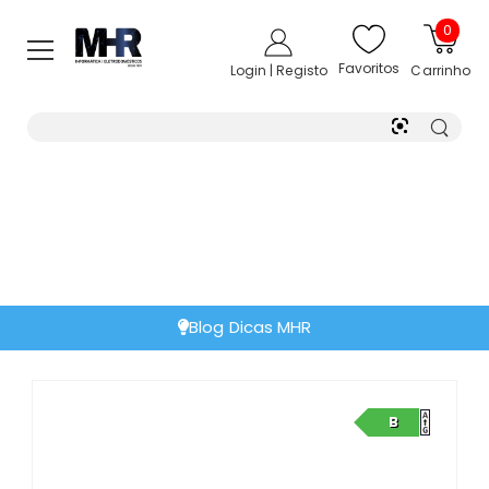
0
Favoritos
Login | Registo
Carrinho
Blog Dicas MHR
B