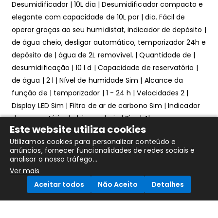
Desumidificador | 10L dia | Desumidificador compacto e
elegante com capacidade de 10L por | dia. Fácil de
operar graças ao seu humidistat, indicador de depósito |
de água cheio, desligar automático, temporizador 24h e
depósito de | água de 2L removível. | Quantidade de |
desumidificação | 10 l d | Capacidade de reservatório |
de água | 2 l | Nível de humidade Sim | Alcance da
função de | temporizador | 1 - 24 h | Velocidades 2 |
Display LED Sim | Filtro de ar de carbono Sim | Indicador
de reservatório de | água cheio | Sim | Alcance
Este website utiliza cookies
temperatura | ambiente | 5 - 35 °C | Fluxo de ar 90 m³ h
Utilizamos cookies para personalizar conteúdo e
| Nível de ruído 42 dB | Degelo automático Sim |
anúncios, fornecer funcionalidades de redes sociais e
Dimensões 20.5 x 24.1 x 40.8 cm | Potência 205 W
analisar o nosso tráfego...
EAN; 8712836987647
Ver mais
Aceitar todos
Não Aceito
Detalhes