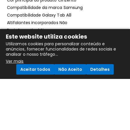
Cor principal do produto Cinzento
Compatibilidade da marca Samsung
Compatibilidade Galaxy Tab A8
Altifalantes incorporados Não
Posição vertical Sim
Este website utiliza cookies
Funcionalidades de proteção Resistente a riscos
Utilizamos cookies para personalizar conteúdo e
Bateria
anúncios, fornecer funcionalidades de redes sociais e
Bateria incorporada Não
analisar o nosso tráfego...
Pesos e dimensões
Ver mais
Largura 253 mm
Aceitar todos
Não Aceito
Detalhes
Profundidade 13 mm
Altura 170 mm
Compare Products
Peso 251 g
Embalagem
Quantidade por conjunto 1 unidade(s)