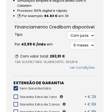
Simulação simples e segura direto com o
Cetelem
Processo 100% digital e rápido
Por exemplo:
84.63 €
em 3X
Financiamento Credibom disponível
Tipo:
Por
43,99 €
/mês
em
Com valor total:
263,91 €
TAN:
10,00%
| TAEG:
14,216%
| MTIC:
263,91 €
ver condições
EXTENSÃO DE GARANTIA
Sem Garantia Extra
+ € 29
Garantia Extra de 1 ano
+ € 69
Garantia Extra de 2 anos
+ € 89
Garantia Extra de 3 anos