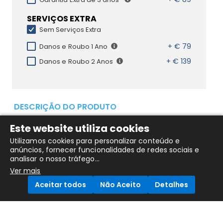
SERVIÇOS EXTRA
Sem Serviços Extra
+ € 79
Danos e Roubo 1 Ano
+ € 139
Danos e Roubo 2 Anos
DESCRIÇÃO DO PRODUTO
Este website utiliza cookies
Detalhes do Produto
Utilizamos cookies para personalizar conteúdo e
Apresentando a capa do teclado que traz novos níveis
anúncios, fornecer funcionalidades de redes sociais e
analisar o nosso tráfego...
de versatilidade . Escreva, visualize, desenhe e leia com
Ver mais
o iPad Pro totalmente protegido, incluindo os cantos e a
Aceitar todos
Não Aceito
Detalhes
frente e o verso. Com o novo trackpad clicável e o
teclado estilo laptop da Logitech, voc pode trabalhar e
criar com facilidade. As possibilidades so infinitas.
Compare Products